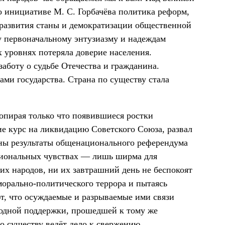
о инициативе М. С. Горбачёва политика реформ,
 развития станы и демократизации общественной
у первоначальному энтузиазму и надеждам
х уровнях потеряла доверие населения.
аботу о судьбе Отечества и гражданина.
ами государства. Страна по существу стала
опирая только что появившиеся ростки
ие курс на ликвидацию Советского Союза, развал
аны результаты общенационального референдума
ациональных чувствах — лишь ширма для
их народов, ни их завтрашний день не беспокоят
морально-политического террора и пытаясь
т, что осуждаемые и разрываемые ими связи
родной поддержки, прошедшей к тому же
по существу ведёт дело к свержению