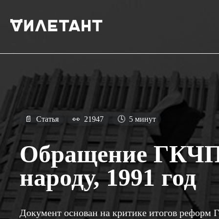
📄
Статья
👀
21947
🕓
5 минут
Обращение ГКЧП 
народу, 1991 год
Документ основан на критике итогов реформ Го