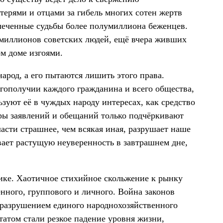
терями и отцами за гибель многих сотен жертв
леченные судьбы более полумиллиона беженцев.
и миллионов советских людей, ещё вчера живших
ом доме изгоями.
род, а его пытаются лишить этого права.
агополучии каждого гражданина и всего общества,
льзуют её в чуждых народу интересах, как средство
ры заявлений и обещаний только подчёркивают
асти страшнее, чем всякая иная, разрушает наше
ает растущую неуверенность в завтрашнем дне,
мике. Хаотичное стихийное скольжение к рынку
нного, группового и личного. Война законов
разрушением единого народнохозяйственного
татом стали резкое падение уровня жизни,