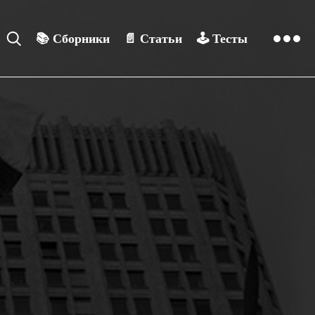
📚
Сборники
📄
Статьи
🕹️
Тесты