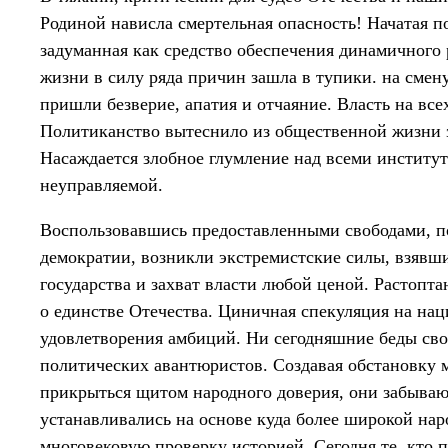
Родиной нависла смертельная опасность! Начатая п
задуманная как средство обеспечения динамичного
жизни в силу ряда причин зашла в тупики. на смен
пришли безверие, апатия и отчаяние. Власть на все
Политиканство вытеснило из общественной жизни з
Насаждается злобное глумление над всеми институт
неуправляемой.
Воспользовавшись предоставленными свободами, п
демократии, возникли экстремистские силы, взявш
государства и захват власти любой ценой. Растопт
о единстве Отечества. Циничная спекуляция на н
удовлетворения амбиций. Ни сегодняшние беды сво
политических авантюристов. Создавая обстановку 
прикрыться щитом народного доверия, они забываю
устанавливались на основе куда более широкой на
многовековую проверку историей. Сегодня те, кто 