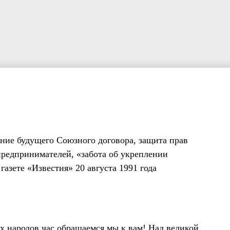
ние будущего Союзного договора, защита прав
предпринимателей, «забота об укреплении
газете «Известия» 20 августа 1991 года
х народов час обращаемся мы к вам! Над великой