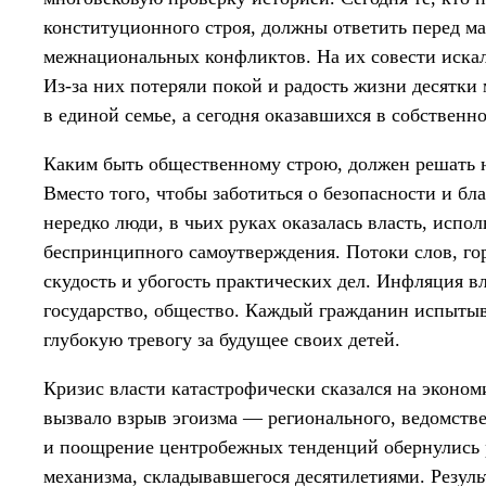
конституционного строя, должны ответить перед ма
межнациональных конфликтов. На их совести иска
Из-за них потеряли покой и радость жизни десятк
в единой семье, а сегодня оказавшихся в собственн
Каким быть общественному строю, должен решать на
Вместо того, чтобы заботиться о безопасности и бл
нередко люди, в чьих руках оказалась власть, испо
беспринципного самоутверждения. Потоки слов, го
скудость и убогость практических дел. Инфляция вл
государство, общество. Каждый гражданин испытыв
глубокую тревогу за будущее своих детей.
Кризис власти катастрофически сказался на эконо
вызвало взрыв эгоизма — регионального, ведомстве
и поощрение центробежных тенденций обернулись 
механизма, складывавшегося десятилетиями. Резуль