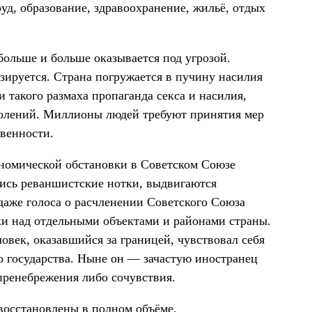
уд, образование, здравоохранение, жильё, отдых
больше и больше оказывается под угрозой.
изируется. Страна погружается в пучину насилия
и такого размаха пропаганда секса и насилия,
колений. Миллионы людей требуют принятия мер
венности.
номической обстановки в Советском Союзе
ись реваншистские нотки, выдвигаются
даже голоса о расчленении Советского Союза
и над отдельными объектами и районами страны.
ловек, оказавшийся за границей, чувствовал себя
 государства. Ныне он — зачастую иностранец
 пренебрежения либо сочувствия.
 восстановлены в полном объёме.