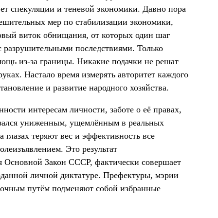
ет спекуляции и теневой экономики. Давно пора
решительных мер по стабилизации экономики,
новый виток обнищания, от которых один шаг
с разрушительными последствиями. Только
мощь из-за границы. Никакие подачки не решат
уках. Настало время измерять авторитет каждого
тановление и развитие народного хозяйства.
ности интересам личности, заботе о её правах,
азался униженным, ущемлённым в реальных
а глазах теряют вес и эффективность все
олеизъявлением. Это результат
ая Основной Закон СССР, фактически совершает
зданной личной диктатуре. Префектуры, мэрии
явочным путём подменяют собой избранные