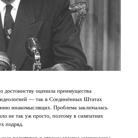
по достоинству оценила преимущества
й идеологией — так в Соединённых Штатах
ванию инакомыслящих. Проблема заключалась
ло не так уж просто, поэтому в симпатиях
ех подряд.
льных политиков в стране: многие американцы