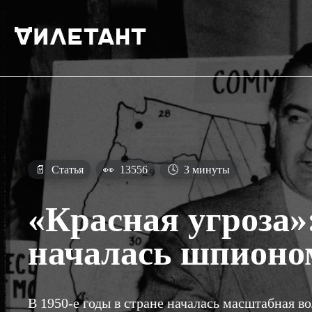
📄
Статья
👀
13556
🕓
3 минуты
«Красная угроза
началась шпионо
В 1950-е годы в стране началась масштабная 