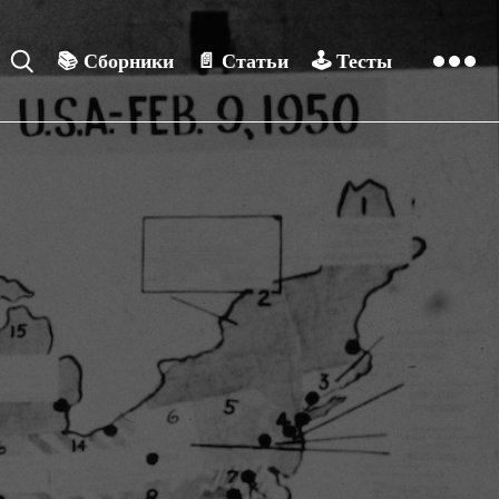
📚
Сборники
📄
Статьи
🕹️
Тесты