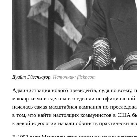
Дуайт Эйзенхауэр.
Источник: flickr.com
Администрация нового президента, судя по всему, 
маккартизма и сделала его едва ли не официально
началась самая масштабная кампания по преследо
в том, что найти настоящих коммунистов в США бы
к левой идеологии начали обвинять практически вс
В 1953 году Маккарти стал одним из самых влияте