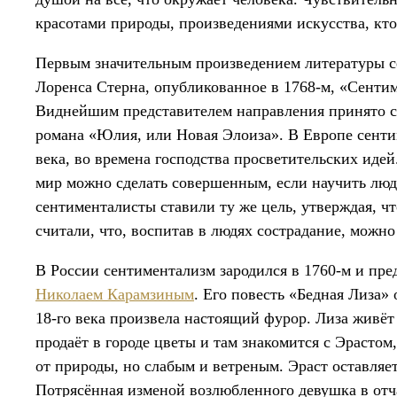
красотами природы, произведениями искусства, кто
Первым значительным произведением литературы с
Лоренса Стерна, опубликованное в 1768-м, «Сенти
Виднейшим представителем направления принято 
романа «Юлия, или Новая Элоиза». В Европе сенти
века, во времена господства просветительских ид
мир можно сделать совершенным, если научить лю
сентименталисты ставили ту же цель, утверждая, чт
считали, что, воспитав в людях сострадание, можно
В России сентиментализм зародился в 1760-м и пре
Николаем Карамзиным
. Его повесть «Бедная Лиза»
18-го века произвела настоящий фурор. Лиза живёт
продаёт в городе цветы и там знакомится с Эрасто
от природы, но слабым и ветреным. Эраст оставляет
Потрясённая изменой возлюбленного девушка в отча