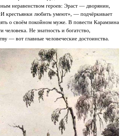
вным неравенством героев: Эраст — дворянин,
 «И крестьянки любить умеют», — подчёркивает
амять о своём покойном муже. В повести Карамзина
 человека. Не знатность и богатство,
ству — вот главные человеческие достоинства.