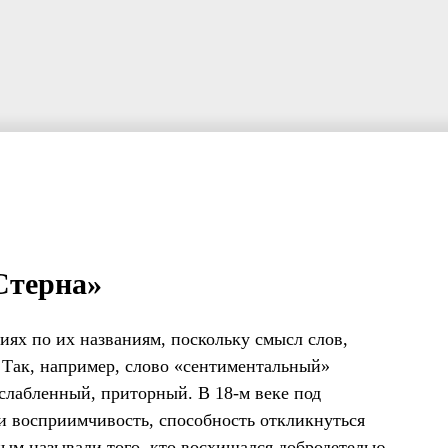
Стерна»
иях по их названиям, поскольку смысл слов,
 Так, например, слово «сентиментальный»
сслабленный, приторный. В 18-м веке под
и восприимчивость, способность откликнуться
ным называли того, кто восхищался добродетелью,