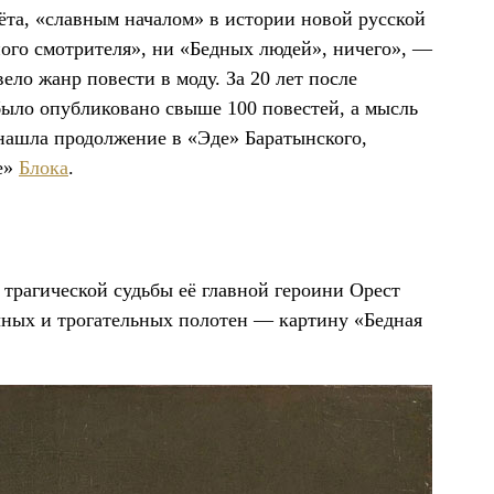
чёта, «славным началом» в истории новой русской
ного смотрителя», ни «Бедных людей», ничего», —
ло жанр повести в моду. За 20 лет после
ыло опубликовано свыше 100 повестей, а мысль
 нашла продолжение в «Эде» Баратынского,
е»
Блока
.
 трагической судьбы её главной героини Орест
чных и трогательных полотен — картину «Бедная