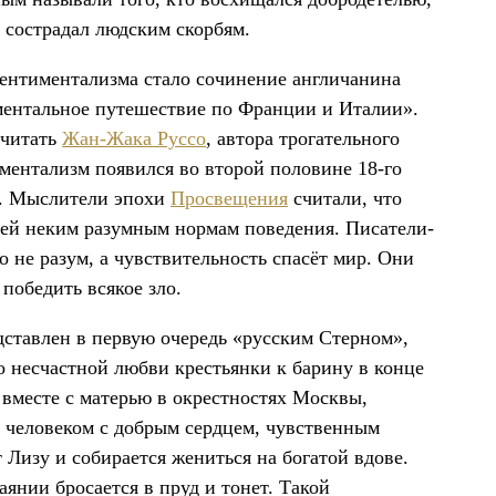
 сострадал людским скорбям.
ентиментализма стало сочинение англичанина
ментальное путешествие по Франции и Италии».
считать
Жан-Жака Руссо
, автора трогательного
ментализм появился во второй половине 18-го
ей. Мыслители эпохи
Просвещения
считали, что
дей неким разумным нормам поведения. Писатели-
о не разум, а чувствительность спасёт мир. Они
 победить всякое зло.
дставлен в первую очередь «русским Стерном»,
 о несчастной любви крестьянки к барину в конце
 вместе с матерью в окрестностях Москвы,
м, человеком с добрым сердцем, чувственным
 Лизу и собирается жениться на богатой вдове.
янии бросается в пруд и тонет. Такой