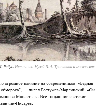
И. Рабус.
Источник: Музей В. А. Тропинина и московских
ло огромное влияние на современников. «Бедная
о обморока", — писал Бестужев-Марлинский. «Он
имонова Монастыря. Все тогдашние светские
Иванчин-Писарев.