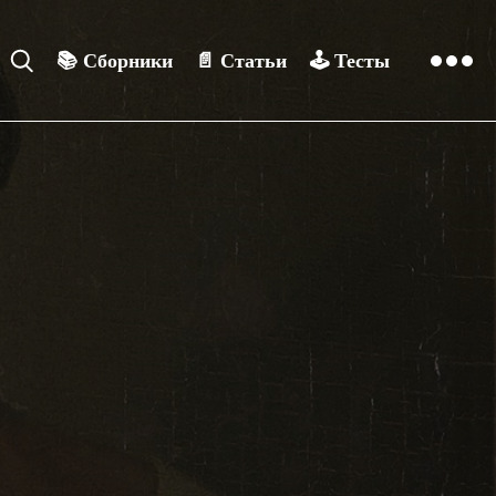
📚
Сборники
📄
Статьи
🕹️
Тесты