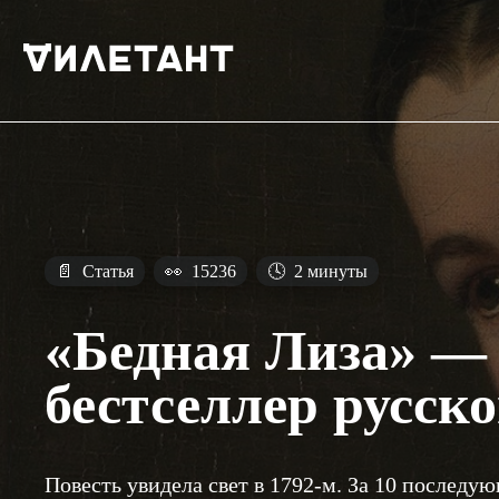
📄
Статья
👀
15236
🕓
2 минуты
«Бедная Лиза» —
бестселлер русск
Повесть увидела свет в 1792-м. За 10 последу