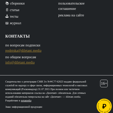
📚 сборники
пользовательское
соглашение
📄 статьи
реклама на сайте
🕹️ тесты
📖 журнал
КОНТАКТЫ
по вопросам подписки
podpiska@diletant.media
по общим вопросам
info@diletant.media
Свидетельство о регистрации СМИ Эл №ФС77-62623 выдано федеральной
16+
службой по надзору в сфере связи, информационных технологий и массовых
коммуникаций (Роскомнадзор) 31.07.2015 При полном или частичном
использовании материалов ссылка на «Дилетант» обязательна. Для сетевых
изданий обязательна гиперссылка на сайт «Дилетант» — diletant.media.
Разработано в
notamedia
Знакс информационной продукции: