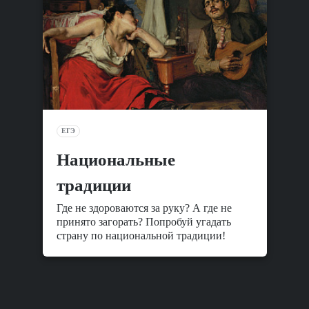
ЕГЭ
Национальные
традиции
Где не здороваются за руку? А где не
принято загорать? Попробуй угадать
страну по национальной традиции!