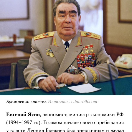
Брежнев за столом.
Источник: cdni.rbth.com
Евгений Ясин
, экономист, министр экономики РФ
(1994−1997 гг.): В самом начале своего пребывания
у власти Леонид Брежнев был энергичным и желал