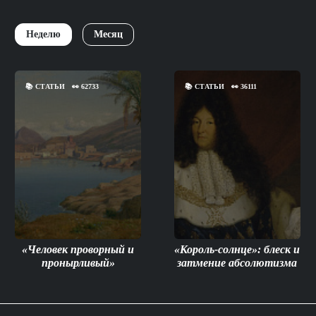
Неделю
Месяц
📚
СТАТЬИ
👀
62733
📚
СТАТЬИ
👀
36111
«Человек проворный и
«Король-солнце»: блеск и
пронырливый»
затмение абсолютизма