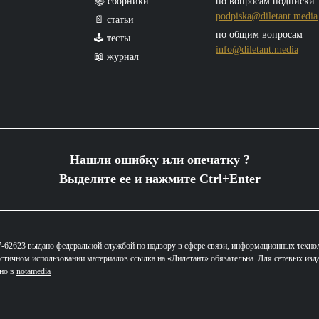
📚 сборники
по вопросам подписки
podpiska@diletant.media
📄 статьи
по общим вопросам
🕹️ тесты
info@diletant.media
📖 журнал
Нашли ошибку или опечатку ?
Выделите ее и нажмите Ctrl+Enter
62623 выдано федеральной службой по надзору в сфере связи, информационных техно
стичном использовании материалов ссылка на «Дилетант» обязательна. Для сетевых изд
ано в
notamedia