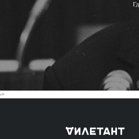
Гд
->