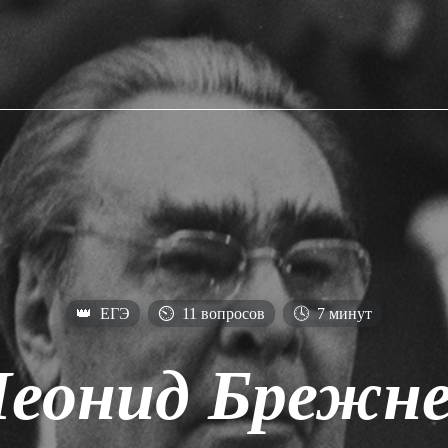
👑
ЕГЭ
⏲
11 вопросов
🕓
7 минут
Леонид Брежне