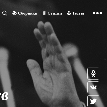
📚
Сборники
📄
Статьи
🕹️
Тесты
в