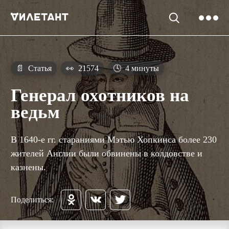
📄
Статья
👀
21574
🕓
4 минуты
Генерал охотников на
ведьм
В 1640-е гг. стараниями Мэтью Хопкинса более 230
жителей Англии были обвинены в колдовстве и
казнены.
Поделиться: