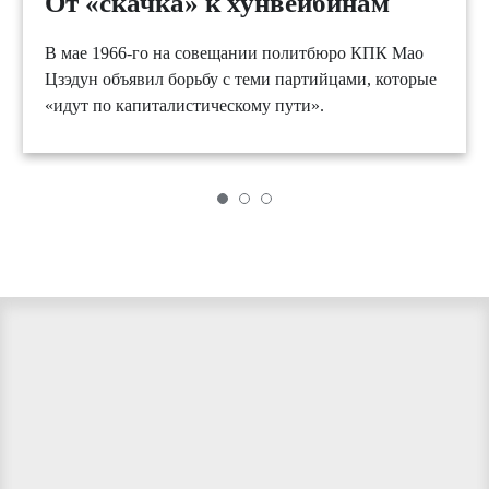
От «скачка» к хунвейбинам
В мае 1966-го на совещании политбюро КПК Мао
Цзэдун объявил борьбу с теми партийцами, которые
«идут по капиталистическому пути».