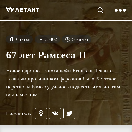
📄
Статья
👀
35402
🕓
5 минут
67 лет Рамсеса II
Новое царство – эпоха войн Египта в Леванте.
Главным противником фараонов было Хеттское
царство, и Рамсесу удалось подвести итог долгим
войнам с ним.
Поделиться: