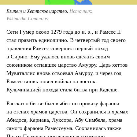
Египет и Хеттское царство.
Источник:
Wikimedia.Commons
Сети I умер около 1279 года до н. э., и Рамсес II
стал править единолично. В четвертый год своего
правления Рамсес совершил первый поход
в Сирию. Ему удалось вновь сделать своим
союзником отпавшее царство Амурру. Царь хеттов
Муваталлис вновь отвоевал Амурру, и через год
Рамсес вновь повел войска на восток.
Кульминацией похода стала битва при Кадеше.
Рассказ о битве был выбит по приказу фараона
на стенах храмов царства. Он сохранился в храмах
Абидоса, Карнака, Луксора, Абу Симбела, храма
самого фараона Рамессеума. Сохранилась также
Поэма Пентаура, посвященная сражению.