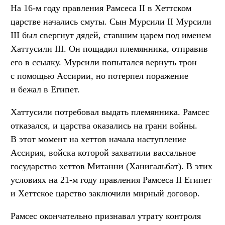
На 16-м году правления Рамсеса II в Хеттском
царстве начались смуты. Сын Мурсили II Мурсили
III был свергнут дядей, ставшим царем под именем
Хаттусили III. Он пощадил племянника, отправив
его в ссылку. Мурсили попытался вернуть трон
с помощью Ассирии, но потерпел поражение
и бежал в Египет.
Хаттусили потребовал выдать племянника. Рамсес
отказался, и царства оказались на грани войны.
В этот момент на хеттов начала наступление
Ассирия, войска которой захватили вассальное
государство хеттов Митанни (Ханигальбат). В этих
условиях на 21-м году правления Рамсеса II Египет
и Хеттское царство заключили мирный договор.
Рамсес окончательно признавал утрату контроля