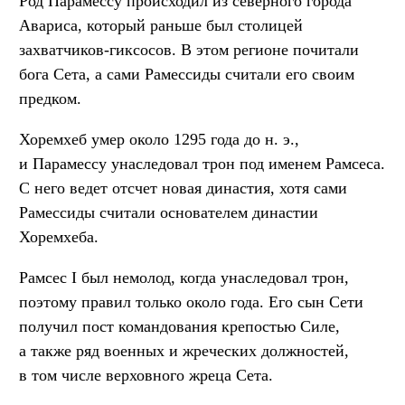
Род Парамессу происходил из северного города
Авариса, который раньше был столицей
захватчиков-гиксосов. В этом регионе почитали
бога Сета, а сами Рамессиды считали его своим
предком.
Хоремхеб умер около 1295 года до н. э.,
и Парамессу унаследовал трон под именем Рамсеса.
С него ведет отсчет новая династия, хотя сами
Рамессиды считали основателем династии
Хоремхеба.
Рамсес I был немолод, когда унаследовал трон,
поэтому правил только около года. Его сын Сети
получил пост командования крепостью Силе,
а также ряд военных и жреческих должностей,
в том числе верховного жреца Сета.