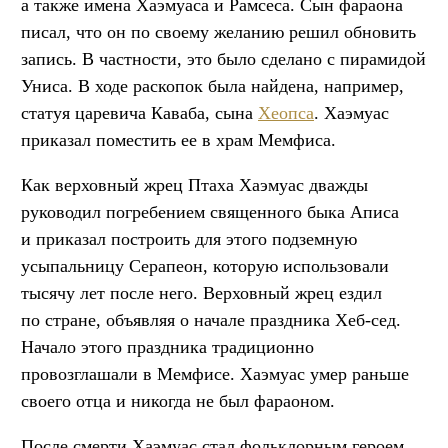
а также имена Хаэмуаса и Рамсеса. Сын фараона
писал, что он по своему желанию решил обновить
запись. В частности, это было сделано с пирамидой
Униса. В ходе раскопок была найдена, например,
статуя царевича Каваба, сына
Хеопса
. Хаэмуас
приказал поместить ее в храм Мемфиса.
Как верховный жрец Птаха Хаэмуас дважды
руководил погребением священного быка Аписа
и приказал построить для этого подземную
усыпальницу Серапеон, которую использовали
тысячу лет после него. Верховный жрец ездил
по стране, объявляя о начале праздника Хеб-сед.
Начало этого праздника традиционно
провозглашали в Мемфисе. Хаэмуас умер раньше
своего отца и никогда не был фараоном.
После смерти Хаэмуас стал фольклорным героем.