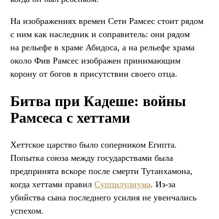
На изображениях времен Сети Рамсес стоит рядом
с ним как наследник и соправитель: они рядом
на рельефе в храме Абидоса, а на рельефе храма
около Фив Рамсес изображен принимающим
корону от богов в присутствии своего отца.
Битва при Кадеше: войны
Рамсеса с хеттами
Хеттское царство было соперником Египта.
Попытка союза между государствами была
предпринята вскоре после смерти Тутанхамона,
когда хеттами правил
Суппилулиума
. Из-за
убийства сына последнего усилия не увенчались
успехом.