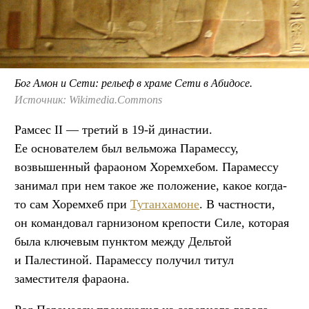
Бог Амон и Сети: рельеф в храме Сети в Абидосе.
Источник: Wikimedia.Commons
Рамсес II — третий в 19-й династии.
Ее основателем был вельможа Парамессу,
возвышенный фараоном Хоремхебом. Парамессу
занимал при нем такое же положение, какое когда-
то сам Хоремхеб при
Тутанхамоне
. В частности,
он командовал гарнизоном крепости Силе, которая
была ключевым пунктом между Дельтой
и Палестиной. Парамессу получил титул
заместителя фараона.