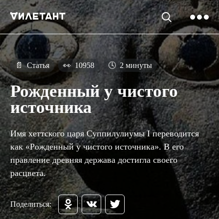
📄
Статья
👀
10958
🕓
2 минуты
Рожденный у чистого
источника
Имя хеттского царя Суппилулиумы I переводится
как «Рожденный у чистого источника». В его
правление древняя держава достигла своего
расцвета.
Поделиться: