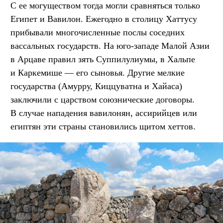
С ее могуществом тогда могли сравняться только
Египет и Вавилон. Ежегодно в столицу Хаттусу
прибывали многочисленные послы соседних
вассальных государств. На юго-западе Малой Азии
в Арцаве правил зять Суппилулиумы, в Хальпе
и Каркемише — его сыновья. Другие мелкие
государства (Амурру, Киццуватна и Хайаса)
заключили с царством союзнические договоры.
В случае нападения вавилонян, ассирийцев или
египтян эти страны становились щитом хеттов.