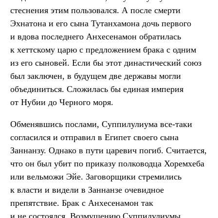
стеснения этим пользовался. А после смерти
Эхнатона и его сына Тутанхамона дочь первого
и вдова последнего Анхесенамон обратилась
к хеттскому царю с предложением брака с одним
из его сыновей. Если бы этот династический союз
был заключен, в будущем две державы могли
объединиться. Сложилась бы единая империя
от Нубии до Черного моря.
Обменявшись послами, Суппилулиума все-таки
согласился и отправил в Египет своего сына
Заннанзу. Однако в пути царевич погиб. Считается,
что он был убит по приказу полководца Хоремхеба
или вельможи Эйе. Заговорщики стремились
к власти и видели в Заннанзе очевидное
препятствие. Брак с Анхесенамон так
и не состоялся. Возмущению Суппилулиумы