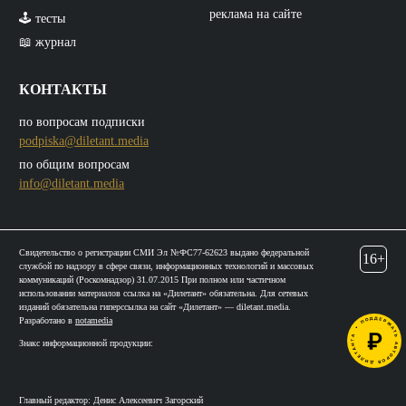
реклама на сайте
🕹️ тесты
📖 журнал
КОНТАКТЫ
по вопросам подписки
podpiska@diletant.media
по общим вопросам
info@diletant.media
Свидетельство о регистрации СМИ Эл №ФС77-62623 выдано федеральной
16+
службой по надзору в сфере связи, информационных технологий и массовых
коммуникаций (Роскомнадзор) 31.07.2015 При полном или частичном
использовании материалов ссылка на «Дилетант» обязательна. Для сетевых
изданий обязательна гиперссылка на сайт «Дилетант» — diletant.media.
Разработано в
notamedia
Знакс информационной продукции:
Главный редактор: Денис Алексеевич Загорский