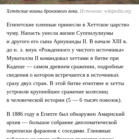
Хеттские воины бронзового века.
Источник: wikipedia.org
Египетские пленные принесли в Хеттское царство
чуму. Напасть унесла жизни Суппилулиумы
и другого его сына Арнуванды II. В начале XIII в.
до н. э. внук «Рожденного у чистого источника»
Муваталли II командовал хеттами в битве при
Кадеше — самом древнем сражении, подробные
сведения о котором встречаются в источниках
сразу двух стран. В этой битве египтяне и хетты
устроили крупнейшее сражение колесниц
в человеческой истории (5 — 6 тысяч повозок).
В 1886 году в Египте был обнаружен Амарнский
архив — большое собрание дипломатической
переписки фараонов с соседями. Глиняные
таблички из этого собрания являются одним