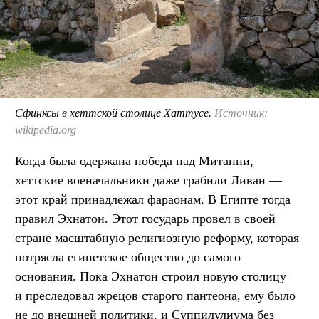
Сфинксы в хеттской столице Хаттусе.
Источник:
wikipedia.org
Когда была одержана победа над Митанни,
хеттские военачальники даже грабили Ливан —
этот край принадлежал фараонам. В Египте тогда
правил Эхнатон. Этот государь провел в своей
стране масштабную религиозную реформу, которая
потрясла египетское общество до самого
основания. Пока Эхнатон строил новую столицу
и преследовал жрецов старого пантеона, ему было
не до внешней политики, и Суппилулиума без