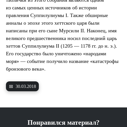
из самых ценных источников об истории
правления Суппилулиумы I. Также обширные
анналы о эпохе этого хеттского царя были
написаны при его сыне Мурсили II. Наконец, имя
великого предшественника носил последний царь
хеттов Суппилулиума II (1205 — 1178 гг. до н. э.).
Его государство было уничтожено «народами
моря» — событие получило название «катастрофы
бронзового века».
📅
30.03.2018
Понравился материал?