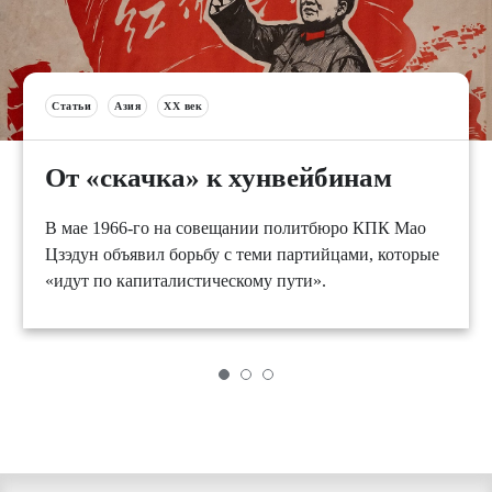
Статьи
Азия
XX век
От «скачка» к хунвейбинам
В мае 1966-го на совещании политбюро КПК Мао
Цзэдун объявил борьбу с теми партийцами, которые
«идут по капиталистическому пути».