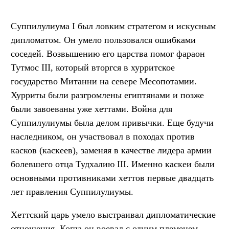
Суппилулиума I был ловким стратегом и искусным
дипломатом. Он умело пользовался ошибками
соседей. Возвышению его царства помог фараон
Тутмос III, который вторгся в хурритское
государство Митанни на севере Месопотамии.
Хурриты были разгромлены египтянами и позже
были завоеваны уже хеттами. Война для
Суппилулиумы была делом привычки. Еще будучи
наследником, он участвовал в походах против
касков (каскеев), заменяя в качестве лидера армии
болевшего отца Тудхалию III. Именно каскеи были
основными противниками хеттов первые двадцать
лет правления Суппилулиумы.
Хеттский царь умело выстраивал дипломатические
отношения. Когда он воевал с одним племенем,