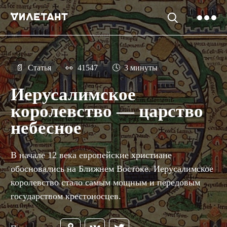
📄
Статья
👀
41547
🕓
3 минуты
Иерусалимское
королевство — царство
небесное
В начале 12 века европейские христиане
обосновались на Ближнем Востоке. Иерусалимское
королевство стало самым мощным и передовым
государством крестоносцев.