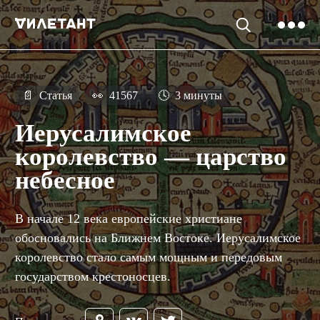
📄
Статья
👀
41567
🕓
3 минуты
Иерусалимское
королевство — царство
небесное
В начале 12 века европейские христиане
обосновались на Ближнем Востоке. Иерусалимское
королевство стало самым мощным и передовым
государством крестоносцев.