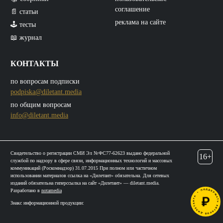
соглашение
📄 статьи
реклама на сайте
🕹️ тесты
📖 журнал
КОНТАКТЫ
по вопросам подписки
podpiska@diletant.media
по общим вопросам
info@diletant.media
Свидетельство о регистрации СМИ Эл №ФС77-62623 выдано федеральной
16+
службой по надзору в сфере связи, информационных технологий и массовых
коммуникаций (Роскомнадзор) 31.07.2015 При полном или частичном
использовании материалов ссылка на «Дилетант» обязательна. Для сетевых
изданий обязательна гиперссылка на сайт «Дилетант» — diletant.media.
Разработано в
notamedia
Знакс информационной продукции: