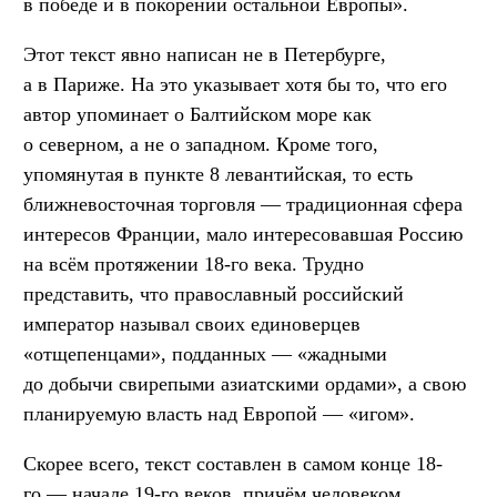
в победе и в покорении остальной Европы».
Этот текст явно написан не в Петербурге,
а в Париже. На это указывает хотя бы то, что его
автор упоминает о Балтийском море как
о северном, а не о западном. Кроме того,
упомянутая в пункте 8 левантийская, то есть
ближневосточная торговля — традиционная сфера
интересов Франции, мало интересовавшая Россию
на всём протяжении 18-го века. Трудно
представить, что православный российский
император называл своих единоверцев
«отщепенцами», подданных — «жадными
до добычи свирепыми азиатскими ордами», а свою
планируемую власть над Европой — «игом».
Скорее всего, текст составлен в самом конце 18-
го — начале 19-го веков, причём человеком