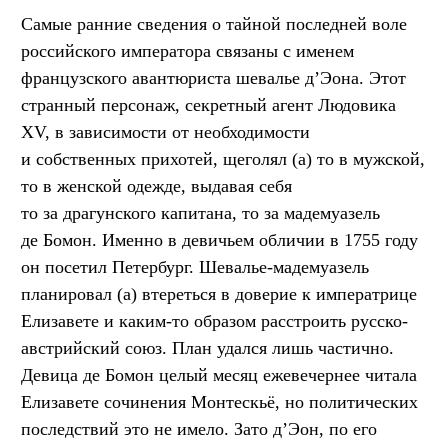
Самые ранние сведения о тайной последней воле
российского императора связаны с именем
французского авантюриста шевалье д’Эона. Этот
странный персонаж, секретный агент Людовика
XV, в зависимости от необходимости
и собственных прихотей, щеголял (а) то в мужской,
то в женской одежде, выдавая себя
то за драгунского капитана, то за мадемуазель
де Бомон. Именно в девичьем обличии в 1755 году
он посетил Петербург. Шевалье-мадемуазель
планировал (а) втереться в доверие к императрице
Елизавете и каким-то образом расстроить русско-
австрийский союз. План удался лишь частично.
Девица де Бомон целый месяц ежевечернее читала
Елизавете сочинения Монтескьё, но политических
последствий это не имело. Зато д’Эон, по его