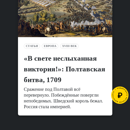
СТАТЬИ
ЕВРОПА
XVIII ВЕК
«В свете неслыханная
виктория!»: Полтавская
битва, 1709
Сражение под Полтавой всё
перевернуло. Побеждённые повергли
непобедимых. Шведский король бежал.
Россия стала империей.