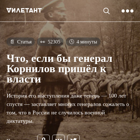
📄
Статья
👀
52305
🕓
4 минуты
Что, если бы генерал
Корнилов пришёл к
власти
История его выступления даже теперь — 100 лет
спустя — заставляет многих генералов сожалеть о
том, что в России не случилось военной
диктатуры.