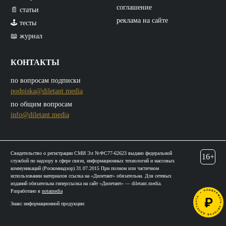
соглашение
📄 статьи
реклама на сайте
🕹️ тесты
📖 журнал
КОНТАКТЫ
по вопросам подписки
podpiska@diletant.media
по общим вопросам
info@diletant.media
Свидетельство о регистрации СМИ Эл №ФС77-62623 выдано федеральной
16+
службой по надзору в сфере связи, информационных технологий и массовых
коммуникаций (Роскомнадзор) 31.07.2015 При полном или частичном
использовании материалов ссылка на «Дилетант» обязательна. Для сетевых
изданий обязательна гиперссылка на сайт «Дилетант» — diletant.media.
Разработано в
notamedia
Знакс информационной продукции: