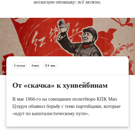
негласную отмашку: всё можно.
Статьи
Азия
XX век
От «скачка» к хунвейбинам
В мае 1966-го на совещании политбюро КПК Мао
Цзэдун объявил борьбу с теми партийцами, которые
«идут по капиталистическому пути».