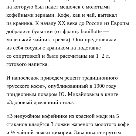
на которую был надет мешочек с молотыми
кофейными зернами. Кофе, как и чай, вытекал
из краника. К началу XX века до России из Европы
добрались бульотки (от франц. bouillotte —
маленький чайник, грелка). Они представляли
из себя сосуды с краником на подставке
со спиртовкой и были рассчитаны на 1−2 л.
готового напитка.
И напоследок приведём рецепт традиционного
«русского кофе», опубликованный в 1900 году
придворным поваром Ю. Михайловым в книге
«Здоровый домашний стол»:
«В нелужёном кофейнике из красной меди на 5
стаканов кладётся 3 ложки жареного молотого кофе
и ½ чайной ложки цикория. Заваривают крутым