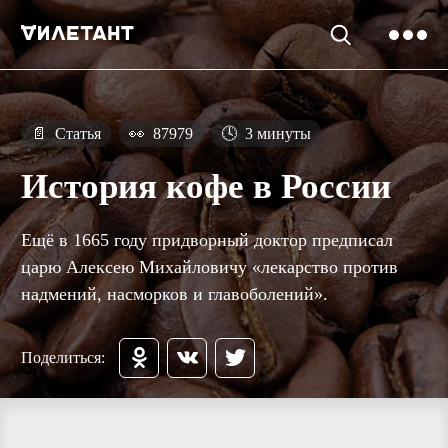
📄
Статья
👀
87979
🕓
3 минуты
История кофе в России
Ещё в 1665 году придворный доктор предписал
царю Алексею Михайловичу «лекарство против
надмений, насморков и главоболений».
Поделиться: