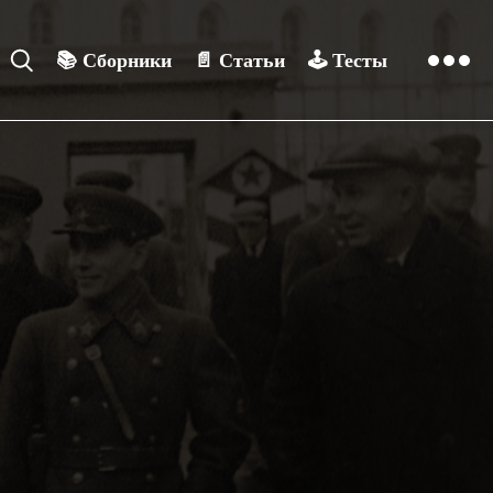
📚
Сборники
📄
Статьи
🕹️
Тесты