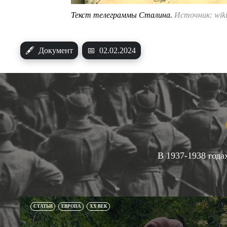
Текст телеграммы Сталина.
Источник: wiki
🖋
Документ
📅
02.02.2024
В 1937-1938 года
СТАТЬИ
ЕВРОПА
XX ВЕК