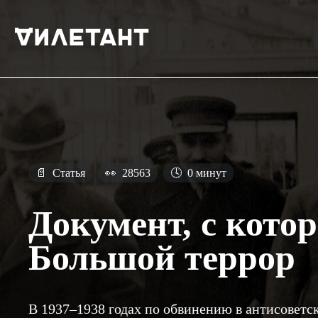
📄
Статья
👀
28563
🕓
0 минут
Документ, с кото
Большой террор
В 1937–1938 годах по обвинению в антисоветск