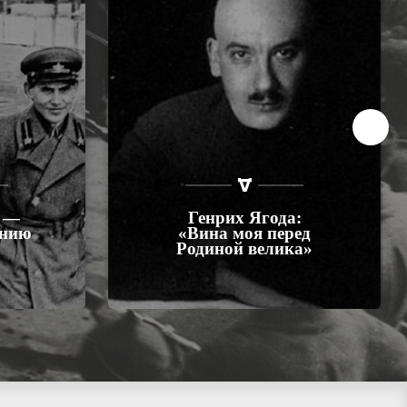
 —
Генрих Ягода:
анию
«Вина моя перед
Родиной велика»