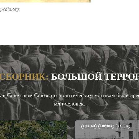
pedia.org
СБОРНИК:
БОЛЬШОЙ ТЕРРО
х в Советском Союзе по политическим мотивам были аре
млн человек.
СТАТЬИ
ЕВРОПА
XX ВЕК