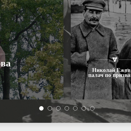
ова
Николай Ежов
палач по призв