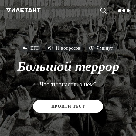
👑
ЕГЭ
⏲
11 вопросов
🕓
7 минут
Большой террор
Что ты знаешь о нём?
ПРОЙТИ ТЕСТ