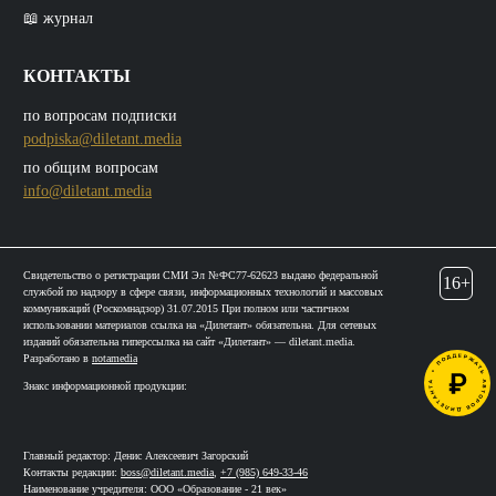
📖 журнал
КОНТАКТЫ
по вопросам подписки
podpiska@diletant.media
по общим вопросам
info@diletant.media
Свидетельство о регистрации СМИ Эл №ФС77-62623 выдано федеральной
16+
службой по надзору в сфере связи, информационных технологий и массовых
коммуникаций (Роскомнадзор) 31.07.2015 При полном или частичном
использовании материалов ссылка на «Дилетант» обязательна. Для сетевых
изданий обязательна гиперссылка на сайт «Дилетант» — diletant.media.
Разработано в
notamedia
Знакс информационной продукции:
Главный редактор: Денис Алексеевич Загорский
Контакты редакции:
boss@diletant.media
,
+7 (985) 649-33-46
Наименование учредителя: ООО «Образование - 21 век»