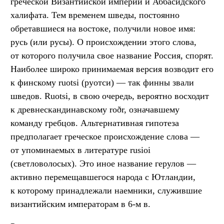
греческой Византийской империи и Аббасидского
халифата. Тем временем шведы, постоянно
обретавшиеся на востоке, получили новое имя:
русь (или русы). О происхождении этого слова,
от которого получила свое название Россия, спорят.
Наиболее широко принимаемая версия возводит его
к финскому ruotsi (руотси) — так финны звали
шведов. Ruotsi, в свою очередь, вероятно восходит
к древнескандинавскому roðr, означавшему
команду гребцов. Альтернативная гипотеза
предполагает греческое происхождение слова —
от упоминаемых в литературе rusioi
(светловолосых). Это иное название герулов —
активно перемещавшегося народа с Ютландии,
к которому принадлежали наемники, служившие
византийским императорам в 6-м в.