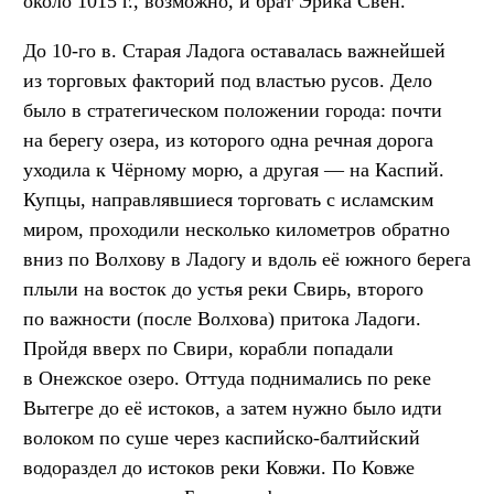
около 1015 г., возможно, и брат Эрика Свен.
До 10-го в. Старая Ладога оставалась важнейшей
из торговых факторий под властью русов. Дело
было в стратегическом положении города: почти
на берегу озера, из которого одна речная дорога
уходила к Чёрному морю, а другая — на Каспий.
Купцы, направлявшиеся торговать с исламским
миром, проходили несколько километров обратно
вниз по Волхову в Ладогу и вдоль её южного берега
плыли на восток до устья реки Свирь, второго
по важности (после Волхова) притока Ладоги.
Пройдя вверх по Свири, корабли попадали
в Онежское озеро. Оттуда поднимались по реке
Вытегре до её истоков, а затем нужно было идти
волоком по суше через каспийско-балтийский
водораздел до истоков реки Ковжи. По Ковже