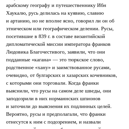
арабскому географу и путешественнику Ибн
Хаукалю, русь делилась на куявию, славию
и артанию, но не вполне ясно, говорил ли он об
этническом или географическом делении. Русы,
посетившие в 839 г. в составе византийской
дипломатической миссии императора франков
Людовика Благочестивого, заявили, что они
подданные «кагана» — это тюркское слово,
родственное «хану» и заимствованное русами,
очевидно, от булгарских и хазарских кочевников,
с которыми они торговали. Когда франки
выяснили, что русы на самом деле шведы, они
заподозрили в них норманнских шпионов
и заточили до выяснения их подлинных целей.
Вероятно, русы и предполагали, что франки
отнесутся к ним с подозрением, и назвали