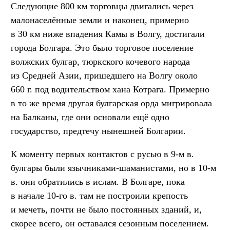
Следующие 800 км торговцы двигались через
малонаселённые земли и наконец, примерно
в 30 км ниже впадения Камы в Волгу, достигали
города Болгара. Это было торговое поселение
волжских булгар, тюркского кочевого народа
из Средней Азии, пришедшего на Волгу около
660 г. под водительством хана Котрага. Примерно
в то же время другая булгарская орда мигрировала
на Балканы, где они основали ещё одно
государство, предтечу нынешней Болгарии.
К моменту первых контактов с русью в 9-м в.
булгары были язычниками-шаманистами, но в 10-м
в. они обратились в ислам. В Болгаре, пока
в начале 10-го в. там не построили крепость
и мечеть, почти не было постоянных зданий, и,
скорее всего, он оставался сезонным поселением.