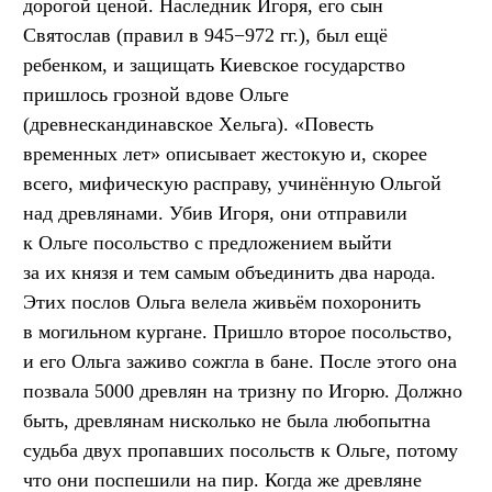
дорогой ценой. Наследник Игоря, его сын
Святослав (правил в 945−972 гг.), был ещё
ребенком, и защищать Киевское государство
пришлось грозной вдове Ольге
(древнескандинавское Хельга). «Повесть
временных лет» описывает жестокую и, скорее
всего, мифическую расправу, учинённую Ольгой
над древлянами. Убив Игоря, они отправили
к Ольге посольство с предложением выйти
за их князя и тем самым объединить два народа.
Этих послов Ольга велела живьём похоронить
в могильном кургане. Пришло второе посольство,
и его Ольга заживо сожгла в бане. После этого она
позвала 5000 древлян на тризну по Игорю. Должно
быть, древлянам нисколько не была любопытна
судьба двух пропавших посольств к Ольге, потому
что они поспешили на пир. Когда же древляне