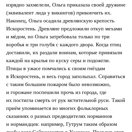
изрядно захмелели, Ольга приказала своей дружине
(эквивалент лида у викингов) прикончить их.
Наконец, Ольга осадила древлянскую крепость
Искоростень. Древляне предложили откуп мехами
и мёдом, но Ольга затребовала только по три
воробья и три голубя с каждого двора. Когда птиц
доставили, их раздали воинам, которые привязали
каждой на крылья по куску серы и подожгли.
Птицы в ужасе помчались к своим гнёздам
в Искоростень, и весь город заполыхал. Справиться
с таким большим пожаром было невозможно,
и горожане поспешили прочь из города, где
их постигла смерть от рук мстительной руси. Такой
приём упоминается во многих фольклорных
сказаниях о разных предводителях норманнов
и нормандцев: например, Гутрум таким образом
якобы взял Сайренсестер в Уэссексе. Правдив этот