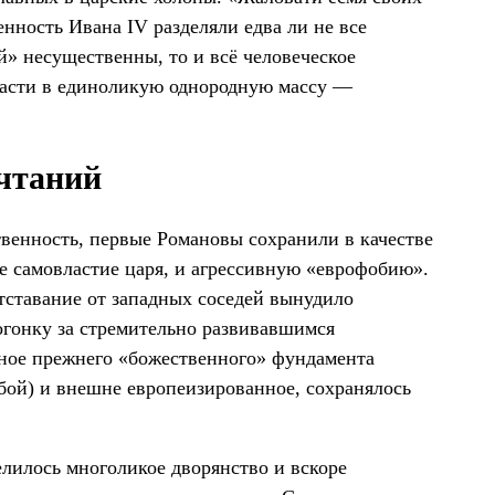
нность Ивана IV разделяли едва ли не все
» несущественны, то и всё человеческое
ласти в единоликую однородную массу —
чтаний
венность, первые Романовы сохранили в качестве
е самовластие царя, и агрессивную «еврофобию».
тставание от западных соседей вынудило
огонку за стремительно развивавшимся
нное прежнего «божественного» фундамента
жбой) и внешне европеизированное, сохранялось
елилось многоликое дворянство и вскоре