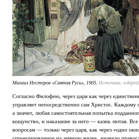
Михаил Нестеров «Святая Русь», 1905.
Источник: wikipedi
Согласно Филофею, через царя как через единств
управляет непосредственно сам Христос. Каждому он
а значит, любая самостоятельная попытка подданног
кощунство, и наказание за него — казнь лютая. В
вопросам — только через царя, как через «одно окн
спроецированное на земную жизнь, низвело правос