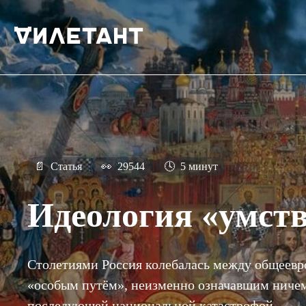
📄
Статья
👀
29544
🕓
5 минут
Идеология «умст
Столетиями Россия колебалась между общеевр
«особым путём», неизменно означавшим ничем
последующей национальной катастрофой.