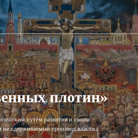
венных плотин»
опейским путём развития и своим
 не сдерживаемый произвол власти с