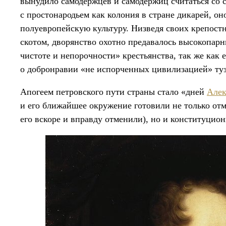
вынудило самодержцев и самодержиц считаться со 
с простонародьем как колония в стране дикарей, о
полуевропейскую культуру. Низведя своих крепостн
скотом, дворянство охотно предавалось высокопар
чистоте и непорочности» крестьянства, так же как
о добронравии «не испорченных цивилизацией» ту
Апогеем петровского пути страны стало «дней
Алек
и его ближайшее окружение готовили не только отм
его вскоре и вправду отменили), но и конституцио