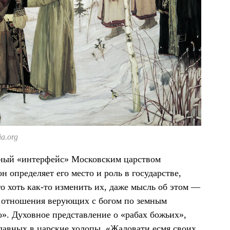
a.org
енный «интерфейс» Московским царством
 определяет его место и роль в государстве,
о хоть как-то изменить их, даже мысль об этом —
се отношения верующих с богом по земным
о». Духовное представление о «рабах божьих»,
лавных в царские холопы. «Жаловати есмя своих