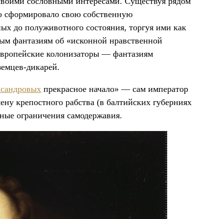
своими сословными интересами. Существуя рядом
но сформировало свою собственную
ых до полуживотного состояния, торгуя ими как
ным фантазиям об «исконной нравственной
 европейские колонизаторы — фантазиям
земцев-дикарей.
сандровых
прекрасное начало» — сам император
ену крепостного рабства (в балтийских губерниях
нные ограничения самодержавия.