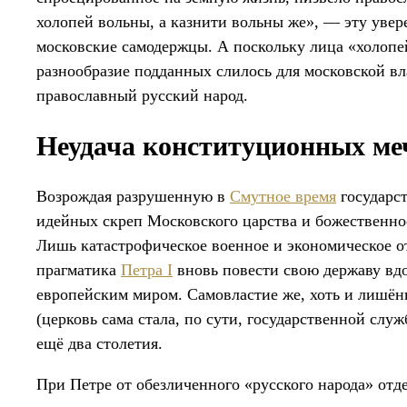
холопей вольны, а казнити вольны же», — эту увере
московские самодержцы. А поскольку лица «холопей
разнообразие подданных слилось для московской в
православный русский народ.
Неудача конституционных ме
Возрождая разрушенную в
Смутное время
государст
идейных скреп Московского царства и божественно
Лишь катастрофическое военное и экономическое о
прагматика
Петра I
вновь повести свою державу вд
европейским миром. Самовластие же, хоть и лишё
(церковь сама стала, по сути, государственной слу
ещё два столетия.
При Петре от обезличенного «русского народа» отд