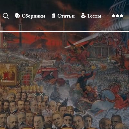
📚
Сборники
📄
Статьи
🕹️
Тесты