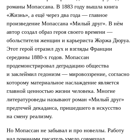
романы Мопассана. В 1883 году вышла книга
«Жизнь», а ещё через два года — главное
произведение Мопассана «Милый друг». В нём
автор создал образ героя своего времени —
обольстителя женщин и карьериста Жоржа Дюруа.
Этот герой отразил дух и взгляды Франции
середины 1880-х годов. Мопассан
продемонстрировал деградацию общества
и заклеймил гедонизм — мировоззрение, согласно
которому материальное наслаждение является
главной ценностью жизни человека. Многие
литературоведы называют роман «Милый друг»
предтечей декаданса, пришедшего в искусство
на смену реализму.
Но Мопассан не забывал и про новеллы. Работу
над романами писатель умело совмещал