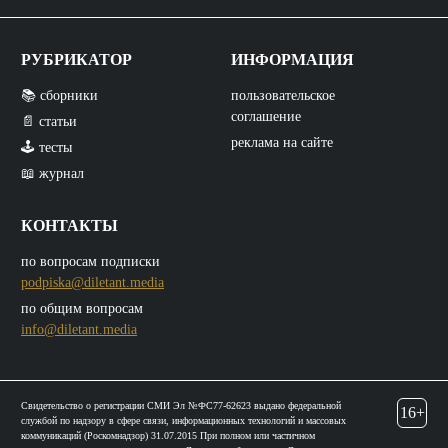
РУБРИКАТОР
ИНФОРМАЦИЯ
📚 сборники
пользовательское
соглашение
📄 статьи
реклама на сайте
🕹️ тесты
📖 журнал
КОНТАКТЫ
по вопросам подписки
podpiska@diletant.media
по общим вопросам
info@diletant.media
Свидетельство о регистрации СМИ Эл №ФС77-62623 выдано федеральной
16+
службой по надзору в сфере связи, информационных технологий и массовых
коммуникаций (Роскомнадзор) 31.07.2015 При полном или частичном