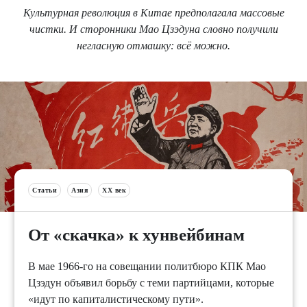
Культурная революция в Китае предполагала массовые
чистки. И сторонники Мао Цзэдуна словно получили
негласную отмашку: всё можно.
Статьи
Азия
XX век
От «скачка» к хунвейбинам
В мае 1966-го на совещании политбюро КПК Мао
Цзэдун объявил борьбу с теми партийцами, которые
«идут по капиталистическому пути».