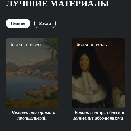
ЛУЧШИЕ МАТЕРИАЛЫ
Неделю
Месяц
📚
СТАТЬИ
👀
62781
📚
СТАТЬИ
👀
36215
«Человек проворный и
«Король-солнце»: блеск и
пронырливый»
затмение абсолютизма