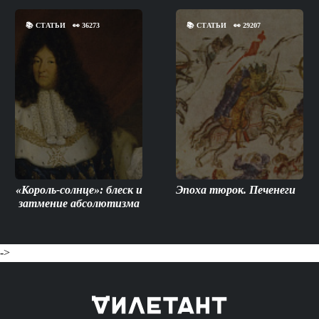
📚
СТАТЬИ
👀
36273
📚
СТАТЬИ
👀
29207
«Король-солнце»: блеск и
Эпоха тюрок. Печенеги
затмение абсолютизма
->