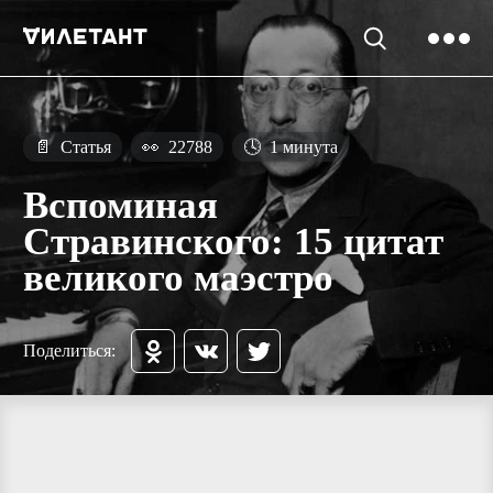
📄
Статья
👀
22788
🕓
1 минута
Вспоминая
Стравинского: 15 цитат
великого маэстро
Поделиться: