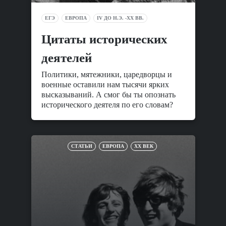
ЕГЭ
ЕВРОПА
IV ДО Н.Э. -XX ВВ.
Цитаты исторических
деятелей
Политики, мятежники, царедворцы и
военные оставили нам тысячи ярких
высказываний. А смог бы ты опознать
исторического деятеля по его словам?
СТАТЬИ
ЕВРОПА
XX ВЕК