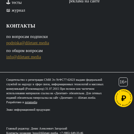
реклама на сайте
🕹️ тесты
📖 журнал
КОНТАКТЫ
по вопросам подписки
podpiska@diletant.media
по общим вопросам
info@diletant.media
Свидетельство о регистрации СМИ Эл №ФС77-62623 выдано федеральной
16+
службой по надзору в сфере связи, информационных технологий и массовых
коммуникаций (Роскомнадзор) 31.07.2015 При полном или частичном
использовании материалов ссылка на «Дилетант» обязательна. Для сетевых
изданий обязательна гиперссылка на сайт «Дилетант» — diletant.media.
Разработано в
notamedia
Знакс информационной продукции:
Главный редактор: Денис Алексеевич Загорский
Контакты редакции:
boss@diletant.media
,
+7 (985) 649-33-46