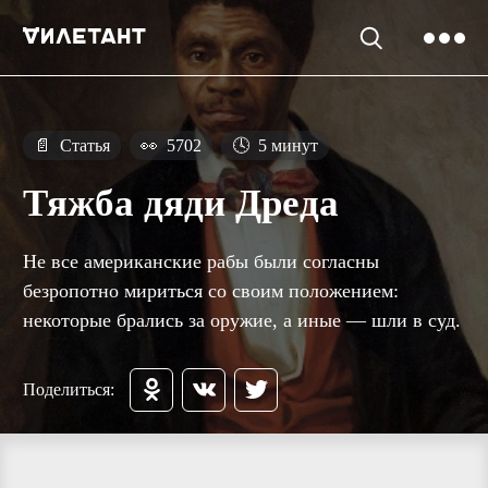
📄
Статья
👀
5702
🕓
5 минут
Тяжба дяди Дреда
Не все американские рабы были согласны
безропотно мириться со своим положением:
некоторые брались за оружие, а иные — шли в суд.
Поделиться: