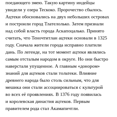
поедающего змею. Такую картину индейцы
увидели у озера Тескоко. Пророчество сбылось.
Ацтеки обосновались на двух небольших островах
и построили город Тлателолько. Затем признали
над собой власть города Аскапоцалько. Принято
считать, что Теночтитлан ацтеки основали в 1325
году. Сначала жители города исправно платили
дань. По легенде, на тот момент ацтеки являлись
самым отсталым народом в округе. Но они быстро
наверстали упущенное. А главным «донором»
знаний для ацтеков стали тольтеки. Влияние
древнего народа было столь сильным, что для
мешика они стали ассоциироваться с культурой
во всех её проявлениях. В 1376 году появилась
и королевская династия ацтеков. Первым
правителем рода стал Акамапичтли.