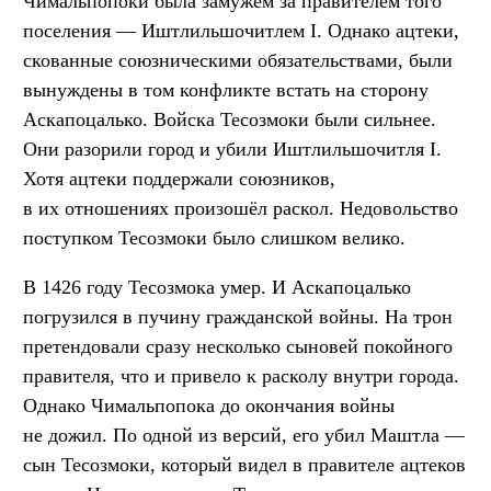
Чимальпопоки была замужем за правителем того
поселения — Иштлильшочитлем I. Однако ацтеки,
скованные союзническими обязательствами, были
вынуждены в том конфликте встать на сторону
Аскапоцалько. Войска Тесозмоки были сильнее.
Они разорили город и убили Иштлильшочитля I.
Хотя ацтеки поддержали союзников,
в их отношениях произошёл раскол. Недовольство
поступком Тесозмоки было слишком велико.
В 1426 году Тесозмока умер. И Аскапоцалько
погрузился в пучину гражданской войны. На трон
претендовали сразу несколько сыновей покойного
правителя, что и привело к расколу внутри города.
Однако Чимальпопока до окончания войны
не дожил. По одной из версий, его убил Маштла —
сын Тесозмоки, который видел в правителе ацтеков