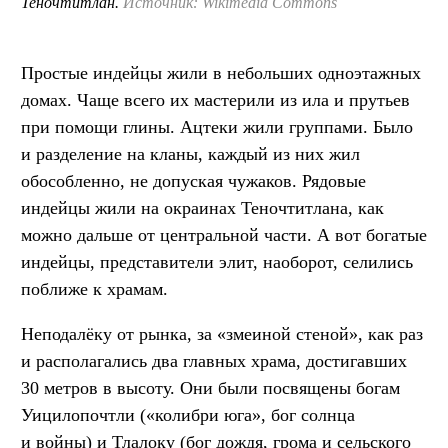
Теночтитлан.
Источник: Wikimedia Commons
Простые индейцы жили в небольших одноэтажных
домах. Чаще всего их мастерили из ила и прутьев
при помощи глины. Ацтеки жили группами. Было
и разделение на кланы, каждый из них жил
обособленно, не допуская чужаков. Рядовые
индейцы жили на окраинах Теночтитлана, как
можно дальше от центральной части. А вот богатые
индейцы, представители элит, наоборот, селились
поближе к храмам.
Неподалёку от рынка, за «змеиной стеной», как раз
и располагались два главных храма, достигавших
30 метров в высоту. Они были посвящены богам
Уицилопочтли («колибри юга», бог солнца
и войны) и Тлалоку (бог дождя, грома и сельского