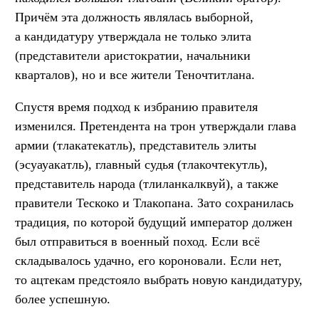
Причём эта должность являлась выборной,
а кандидатуру утверждала не только элита
(представители аристократии, начальники
кварталов), но и все жители Теночтитлана.
Спустя время подход к избранию правителя
изменился. Претендента на трон утверждали глава
армии (тлакатекатль), представитель элиты
(эсуауакатль), главный судья (тлакочтекутль),
представитель народа (тлиланкалквуй), а также
правители Тескоко и Тлакопана. Зато сохранилась
традиция, по которой будущий император должен
был отправиться в военный поход. Если всё
складывалось удачно, его короновали. Если нет,
то ацтекам предстояло выбрать новую кандидатуру,
более успешную.