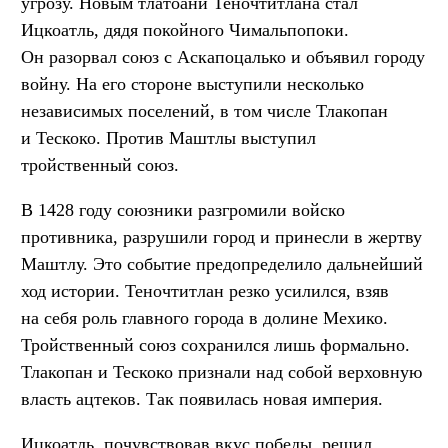
угрозу. Новым тлатоани Теночтитлана стал
Ицкоатль, дядя покойного Чимальпопоки.
Он разорвал союз с Аскапоцалько и объявил городу
войну. На его стороне выступили несколько
независимых поселений, в том числе Тлакопан
и Тескоко. Против Маштлы выступил
тройственный союз.
В 1428 году союзники разгромили войско
противника, разрушили город и принесли в жертву
Маштлу. Это событие предопределило дальнейший
ход истории. Теночтитлан резко усилился, взяв
на себя роль главного города в долине Мехико.
Тройственный союз сохранился лишь формально.
Тлакопан и Тескоко признали над собой верховную
власть ацтеков. Так появилась новая империя.
Ицкоатль, почувствовав вкус победы, решил