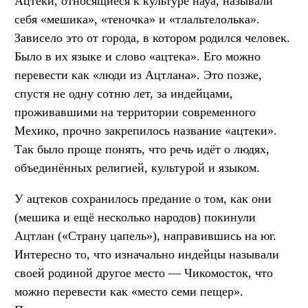
Ацтеки, относящиеся к культуре науа, называли
себя «мешика», «теночка» и «тлальтелолька».
Зависело это от города, в котором родился человек.
Было в их языке и слово «ацтека». Его можно
перевести как «люди из Ацтлана». Это позже,
спустя не одну сотню лет, за индейцами,
проживавшими на территории современного
Мехико, прочно закрепилось название «ацтеки».
Так было проще понять, что речь идёт о людях,
объединённых религией, культурой и языком.
У ацтеков сохранилось предание о том, как они
(мешика и ещё несколько народов) покинули
Ацтлан («Страну цапель»), направившись на юг.
Интересно то, что изначально индейцы называли
своей родиной другое место — Чикомосток, что
можно перевести как «место семи пещер».