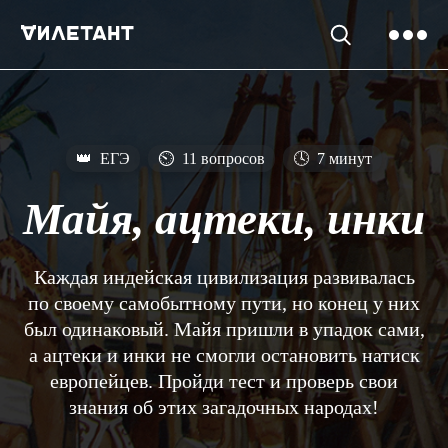
👑
ЕГЭ
⏲
11 вопросов
🕓
7 минут
Майя, ацтеки, инки
Каждая индейская цивилизация развивалась
по своему самобытному пути, но конец у них
был одинаковый. Майя пришли в упадок сами,
а ацтеки и инки не смогли остановить натиск
европейцев. Пройди тест и проверь свои
знания об этих загадочных народах!