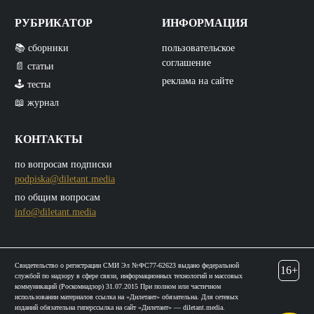
РУБРИКАТОР
ИНФОРМАЦИЯ
📚 сборники
пользовательское
соглашение
📄 статьи
реклама на сайте
🕹️ тесты
📖 журнал
КОНТАКТЫ
по вопросам подписки
podpiska@diletant.media
по общим вопросам
info@diletant.media
Свидетельство о регистрации СМИ Эл №ФС77-62623 выдано федеральной
16+
службой по надзору в сфере связи, информационных технологий и массовых
коммуникаций (Роскомнадзор) 31.07.2015 При полном или частичном
использовании материалов ссылка на «Дилетант» обязательна. Для сетевых
изданий обязательна гиперссылка на сайт «Дилетант» — diletant.media.