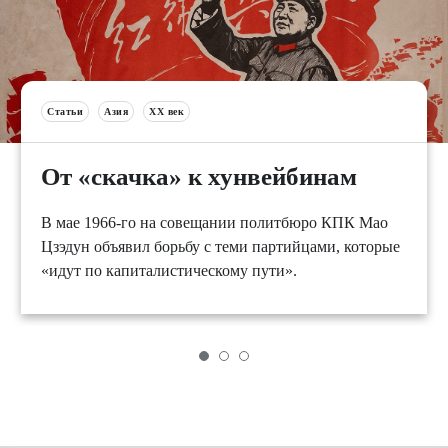
Статьи
Азия
XX век
От «скачка» к хунвейбинам
В мае 1966-го на совещании политбюро КПК Мао
Цзэдун объявил борьбу с теми партийцами, которые
«идут по капиталистическому пути».