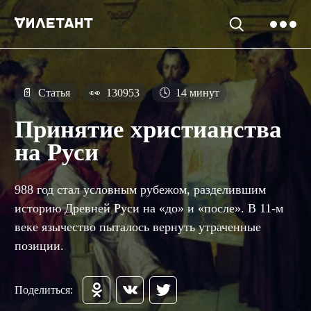
📄
Статья
👀
130953
🕓
14 минут
Принятие христианства
на Руси
988 год стал условным рубежом, разделившим
историю Древней Руси на «до» и «после». В 11-м
веке язычество пыталось вернуть утраченные
позиции.
Поделиться: