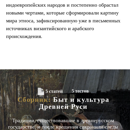
индоевропейских народов и постепенно обрастал
новыми чертами, которые сформировали картину
мира этноса, зафиксированную уже в письменных
источниках византийского и арабского
происхождения.
5 тестов
5 статей
Сборник:
Быт и культура
Древней Руси
Традиции, существовавшие в древнерусском
государстве, и после крещения сохранили следы