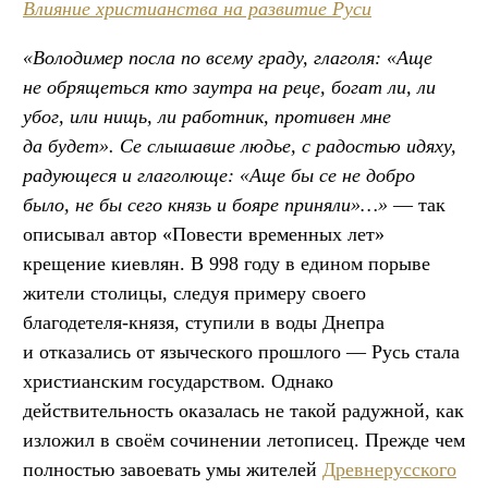
Влияние христианства на развитие Руси
«Володимер посла по всему граду, глаголя: «Аще
не обрящеться кто заутра на реце, богат ли, ли
убог, или нищь, ли работник, противен мне
да будет». Се слышавше людье, с радостью идяху,
радующеся и глаголюще: «Аще бы се не добро
было, не бы сего князь и бояре приняли»…»
— так
описывал автор «Повести временных лет»
крещение киевлян. В 998 году в едином порыве
жители столицы, следуя примеру своего
благодетеля-князя, ступили в воды Днепра
и отказались от языческого прошлого — Русь стала
христианским государством. Однако
действительность оказалась не такой радужной, как
изложил в своём сочинении летописец. Прежде чем
полностью завоевать умы жителей
Древнерусского