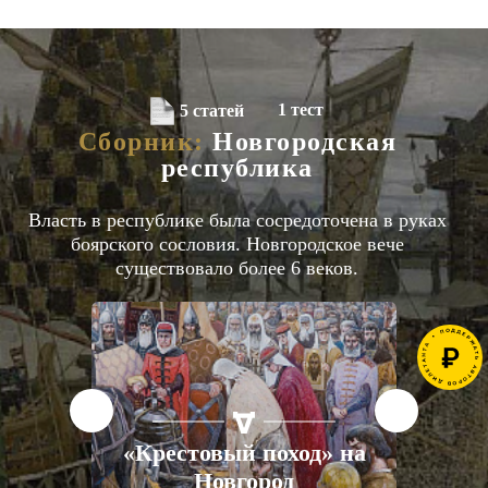
1 тест
5 статей
Сборник:
Новгородская
республика
Власть в республике была сосредоточена в руках
боярского сословия. Новгородское вече
существовало более 6 веков.
СТАТЬИ
ЕВРОПА
XV ВЕК
«Крестовый поход» на
Новгород