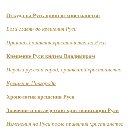
Откуда на Русь пришло христианство
Боги славян до крещения Руси
Причины принятия христианства на Руси
Крещение Руси князем Владимиром
Первый русский город, принявший христианство
Крещение Новгорода
Хронология крещения Руси
Значение и последствия христианизации Руси
Изменения на Руси после принятия христианства