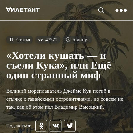
📄
Статья
👀
47571
🕓
5 минут
«Хотели кушать — и
съели Кука», или Ещё
один странный миф
Великий мореплаватель Джеймс Кук погиб в
стычке с гавайскими островитянами, но совсем не
так, как об этом пел Владимир Высоцкий.
Поделиться: