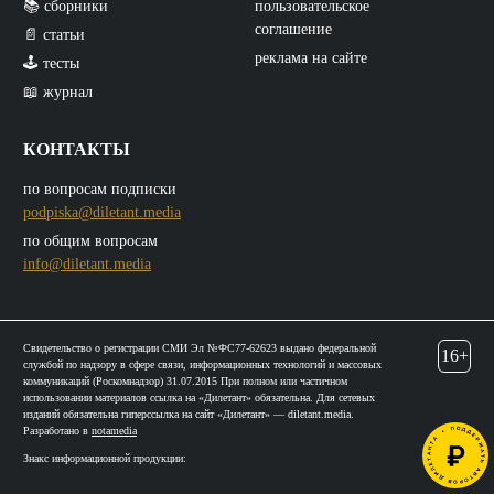
📚 сборники
пользовательское
соглашение
📄 статьи
реклама на сайте
🕹️ тесты
📖 журнал
КОНТАКТЫ
по вопросам подписки
podpiska@diletant.media
по общим вопросам
info@diletant.media
Свидетельство о регистрации СМИ Эл №ФС77-62623 выдано федеральной
16+
службой по надзору в сфере связи, информационных технологий и массовых
коммуникаций (Роскомнадзор) 31.07.2015 При полном или частичном
использовании материалов ссылка на «Дилетант» обязательна. Для сетевых
изданий обязательна гиперссылка на сайт «Дилетант» — diletant.media.
Разработано в
notamedia
Знакс информационной продукции: