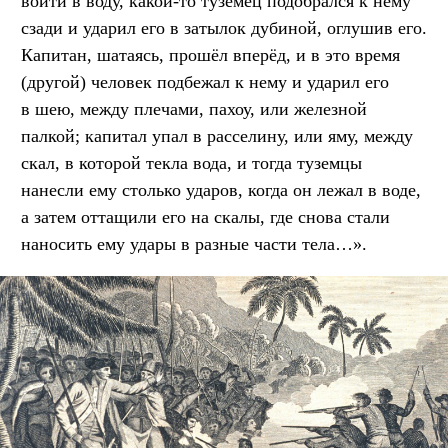
войти в воду, какой-то туземец подобрался к нему
сзади и ударил его в затылок дубиной, оглушив его.
Капитан, шатаясь, прошёл вперёд, и в это время
(другой) человек подбежал к нему и ударил его
в шею, между плечами, пахоу, или железной
палкой; капитал упал в расселину, или яму, между
скал, в которой текла вода, и тогда туземцы
нанесли ему столько ударов, когда он лежал в воде,
а затем оттащили его на скалы, где снова стали
наносить ему удары в разные части тела…».