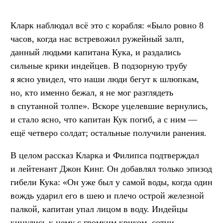
Кларк наблюдал всё это с корабля: «Было ровно 8
часов, когда нас встревожил ружейный залп,
данный людьми капитана Кука, и раздались
сильные крики индейцев. В подзорную трубу
я ясно увидел, что наши люди бегут к шлюпкам,
но, кто именно бежал, я не мог разглядеть
в спутанной толпе». Вскоре уцелевшие вернулись,
и стало ясно, что капитан Кук погиб, а с ним —
ещё четверо солдат; остальные получили ранения.
В целом рассказ Кларка и Филипса подтверждал
и лейтенант Джон Кинг. Он добавлял только эпизод
гибели Кука: «Он уже был у самой воды, когда один
вождь ударил его в шею и плечо острой железной
палкой, капитан упал лицом в воду. Индейцы
кинулись к нему с громким криком, сотни