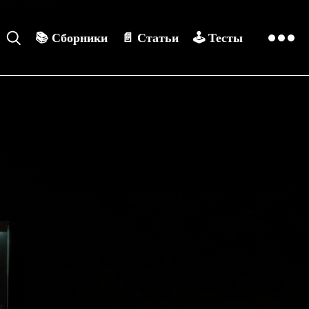
📚
Сборники
📄
Статьи
🕹️
Тесты