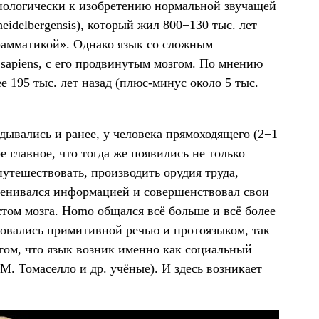
иологически к изобретению нормальной звучащей
idelbergensis), который жил 800−130 тыс. лет
грамматикой». Однако язык со сложным
sapiens, с его продвинутым мозгом. По мнению
 195 тыс. лет назад (плюс-минус около 5 тыс.
ывались и ранее, у человека прямоходящего (2−1
ое главное, что тогда же появились не только
утешествовать, производить орудия труда,
бменивался информацией и совершенствовал свои
том мозга. Homo общался всё больше и всё более
овались примитивной речью и протоязыком, так
 том, что язык возник именно как социальный
 М. Томаселло и др. учёные). И здесь возникает