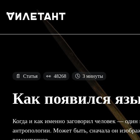
📄
Статья
👀
48268
🕓
3 минуты
Как появился яз
Когда и как именно заговорил человек — один
антропологии. Может быть, сначала он изображ
романтичное…