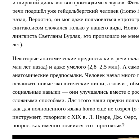
и широкий диапазон воспроизводимых звуков. Физ
речи подошёл уже гейдельбергский человек (Homo he
назад. Вероятно, он мог даже пользоваться «прото
синтаксисом сложился только у нашего вида, Homo 
лингвиста Светланы Бурлак, это произошло не менее
лет).
Некоторые анатомические предпосылки к речи склад
млн лет назад) и даже умелого (2,8−2,5 млн). А сам
анатомические предпосылки. Человек начал много п
осваивать новые экологические ниши, а значит, о
социальные навыки — они улучшались вместе с рос
сложными способами. Для этого наши предки польз
как для полноценного языка homo ещё не созрел (о
инструмент, говорили с XIX в. Л. Нуаре, Дж. Фёрс,
вопрос: как именно появился этот протоязык?