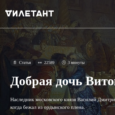
📄
Статья
👀
22589
🕓
3 минуты
Добрая дочь Вито
Наследник московского князя Василий Дмитри
когда бежал из ордынского плена.