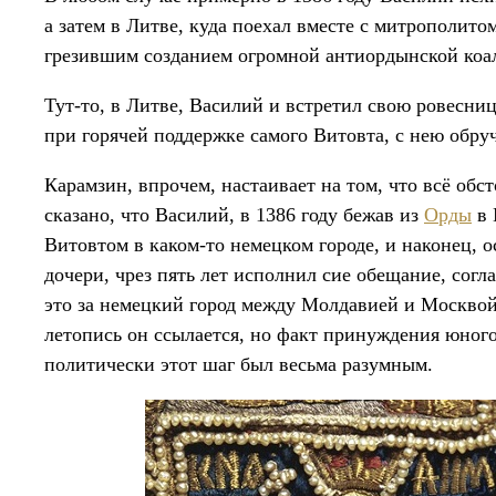
а затем в Литве, куда поехал вместе с митрополит
грезившим созданием огромной антиордынской коа
Тут-то, в Литве, Василий и встретил свою ровесни
при горячей поддержке самого Витовта, с нею обру
Карамзин, впрочем, настаивает на том, что всё обст
сказано, что Василий, в 1386 году бежав из
Орды
в 
Витовтом в каком-то немецком городе, и наконец, 
дочери, чрез пять лет исполнил сие обещание, согл
это за немецкий город между Молдавией и Москвой,
летопись он ссылается, но факт принуждения юног
политически этот шаг был весьма разумным.