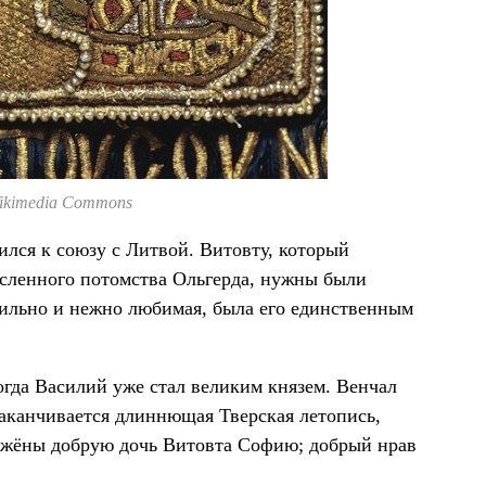
ikimedia Commons
ился к союзу с Литвой. Витовту, который
исленного потомства Ольгерда, нужны были
 сильно и нежно любимая, была его единственным
огда Василий уже стал великим князем. Венчал
аканчивается длиннющая Тверская летопись,
 жёны добрую дочь Витовта Софию; добрый нрав