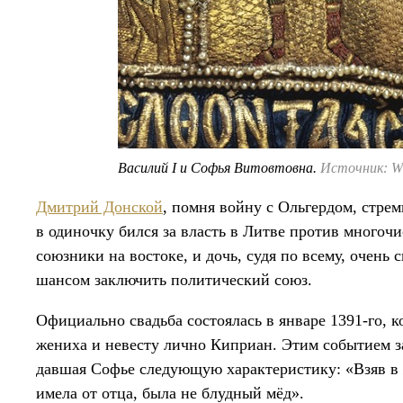
Василий I и Софья Витовтовна.
Источник: W
Дмитрий Донской
, помня войну с Ольгердом, стрем
в одиночку бился за власть в Литве против многоч
союзники на востоке, и дочь, судя по всему, очень
шансом заключить политический союз.
Официально свадьба состоялась в январе 1391-го, к
жениха и невесту лично Киприан. Этим событием з
давшая Софье следующую характеристику: «Взяв в
имела от отца, была не блудный мёд».