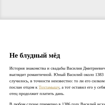
Не блудный мёд
История знакомства и свадьбы Василия Дмитриевич
выглядит романтичной. Юный Василий около 1383 г
случилось, в точности неизвестно: то ли его силко
послан отцом к
Тохтамышу
, а тот оставил его у се
отец продолжит платить дань.
В любом случае примерно в 1386 году Василий исхи