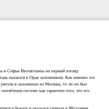
а и Софьи Витовтовны на первый взгляд
ода оказался в Орде заложником. Как именно это
м увезли в заложники из Москвы, то ли он был
бя «почётным гостем» как гарантию того, что его
трился бежать и оказался сначала в Молдавии,