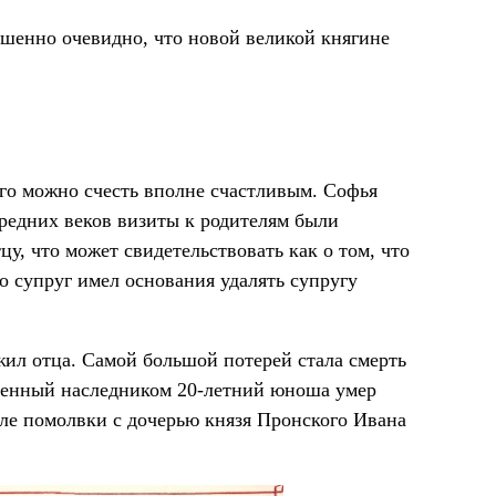
ершенно очевидно, что новой великой княгине
его можно счесть вполне счастливым. Софья
 средних веков визиты к родителям были
цу, что может свидетельствовать как о том, что
то супруг имел основания удалять супругу
ил отца. Самой большой потерей стала смерть
вленный наследником 20-летний юноша умер
сле помолвки с дочерью князя Пронского Ивана