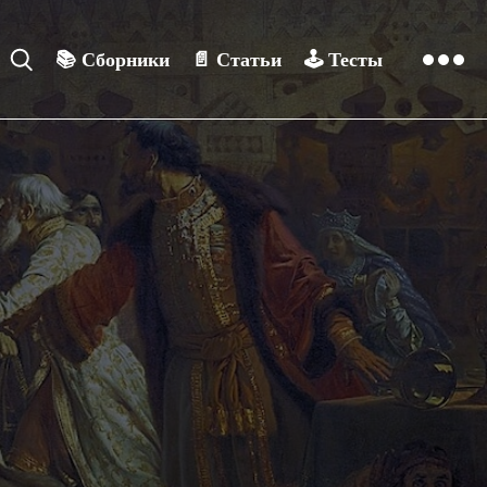
📚
Сборники
📄
Статьи
🕹️
Тесты