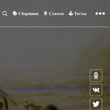
📚
Сборники
📄
Статьи
🕹️
Тесты