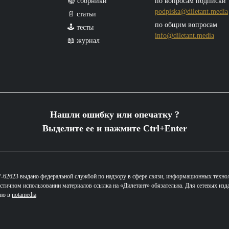
📚 сборники
по вопросам подписки
podpiska@diletant.media
📄 статьи
по общим вопросам
🕹️ тесты
info@diletant.media
📖 журнал
Нашли ошибку или опечатку ?
Выделите ее и нажмите Ctrl+Enter
62623 выдано федеральной службой по надзору в сфере связи, информационных техно
стичном использовании материалов ссылка на «Дилетант» обязательна. Для сетевых изд
ано в
notamedia