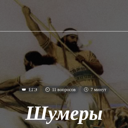
👑
ЕГЭ
⏲
11 вопросов
🕓
7 минут
Шумеры