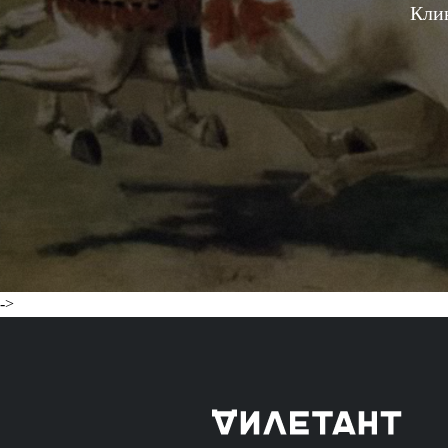
Клин
->