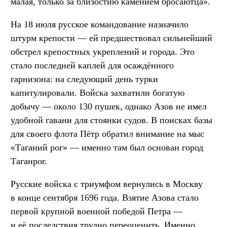
малая, только за близостию камением бросаютца».
На 18 июля русское командование назначило
штурм крепости — ей предшествовал сильнейший
обстрел крепостных укреплений и города. Это
стало последней каплей для осаждённого
гарнизона: на следующий день турки
капитулировали. Войска захватили богатую
добычу — около 130 пушек, однако Азов не имел
удобной гавани для стоянки судов. В поисках базы
для своего флота Пётр обратил внимание на мыс
«Таганий рог» — именно там был основан город
Таганрог.
Русские войска с триумфом вернулись в Москву
в конце сентября 1696 года. Взятие Азова стало
первой крупной военной победой Петра —
и её последствия трудно переоценить. Именно