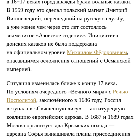
в 16−17 веках город дважды брали вольные казаки.
В 1559 году это сделал польский магнат Дмитрий
Виншевецкий, перешедший на русскую службу,
а уже менее чем через сто лет состоялось
знаменитое «Азовское сидение». Инициатива
донских казаков не была поддержана
на официальном уровне
Михаилом Фёдоровичем
,
опасавшимся осложнения отношений с Османской
империей.
Ситуация изменилась ближе к концу 17 века.
По условиям очередного «Вечного мира» с
Речью
Посполитой
, заключённого в 1686 году, Россия
вступала в «Священную лигу» — антитурецкую
коалицию европейских держав. В 1687 и 1689 годах
Москва организует два Крымских похода —
царевна Софья вынашивала планы присоединения