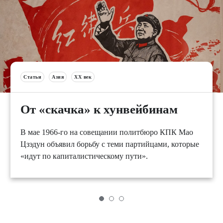
Статьи
Азия
XX век
От «скачка» к хунвейбинам
В мае 1966-го на совещании политбюро КПК Мао
Цзэдун объявил борьбу с теми партийцами, которые
«идут по капиталистическому пути».