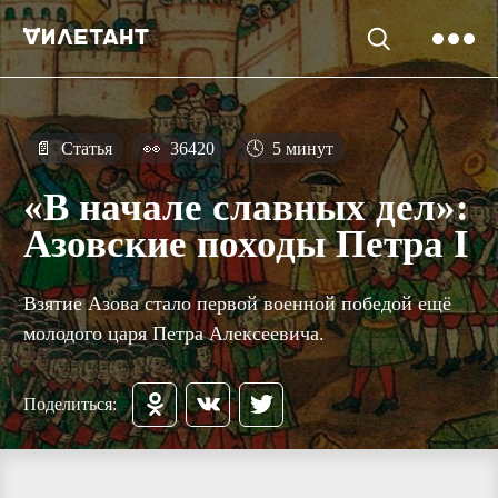
📄
Статья
👀
36420
🕓
5 минут
«В начале славных дел»:
Азовские походы Петра I
Взятие Азова стало первой военной победой ещё
молодого царя Петра Алексеевича.
Поделиться: