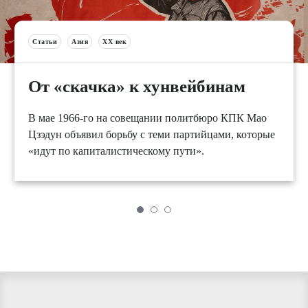
Статьи
Азия
XX век
От «скачка» к хунвейбинам
В мае 1966-го на совещании политбюро КПК Мао
Цзэдун объявил борьбу с теми партийцами, которые
«идут по капиталистическому пути».