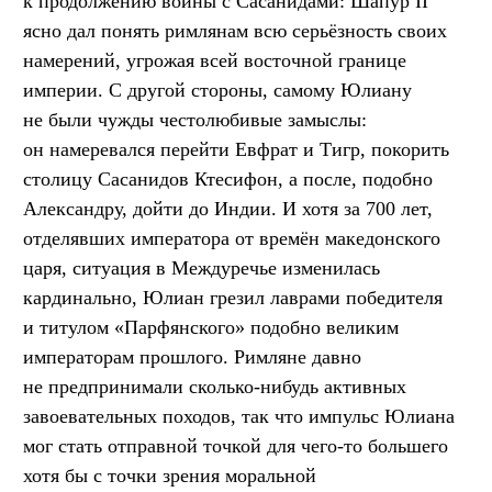
к продолжению войны с Сасанидами: Шапур II
ясно дал понять римлянам всю серьёзность своих
намерений, угрожая всей восточной границе
империи. С другой стороны, самому Юлиану
не были чужды честолюбивые замыслы:
он намеревался перейти Евфрат и Тигр, покорить
столицу Сасанидов Ктесифон, а после, подобно
Александру, дойти до Индии. И хотя за 700 лет,
отделявших императора от времён македонского
царя, ситуация в Междуречье изменилась
кардинально, Юлиан грезил лаврами победителя
и титулом «Парфянского» подобно великим
императорам прошлого. Римляне давно
не предпринимали сколько-нибудь активных
завоевательных походов, так что импульс Юлиана
мог стать отправной точкой для чего-то большего
хотя бы с точки зрения моральной