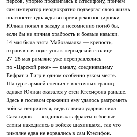
персов, упорно продвигаясь к Ктесифону, причём
сам император неоднократно подвергал свою жизнь
опасности: однажды во время рекогносцировки
Юлиан попал в засаду и несомненно погиб бы,
если бы не личная храбрость и боевые навыки.
14 мая была взята Майозамалха — крепость,
охранявшая подступы к персидской столице.
27−28 мая римляне уже переправлялись
по «Царской реке» — каналу, соединявшему
Евфрат и Тигр в одном особенно узком месте.
Шапур с армией спешил с восточных границ,
однако Юлиан оказался у стен Ктесифона раньше.
Здесь в полевом сражении ему удалось разгромить
войска неприятеля, ведь главная ударная сила
Сасанидов — всадники-катафракты и боевые
слоны находились в войске шахиншаха, так что
римляне едва не ворвались в сам Ктесифон.