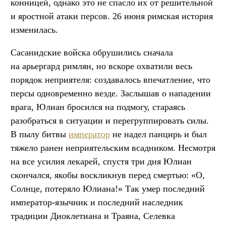
конницей, однако это не спасло их от решительной
и яростной атаки персов. 26 июня римская история
изменилась.
Сасанидские войска обрушились сначала
на арьергард римлян, но вскоре охватили весь
порядок неприятеля: создавалось впечатление, что
персы одновременно везде. Заслышав о нападении
врага, Юлиан бросился на подмогу, стараясь
разобраться в ситуации и перегруппировать силы.
В пылу битвы
император
не надел панцирь и был
тяжело ранен неприятельским всадником. Несмотря
на все усилия лекарей, спустя три дня Юлиан
скончался, якобы воскликнув перед смертью: «О,
Солнце, потеряло Юлиана!» Так умер последний
император-язычник и последний наследник
традиции Диоклетиана и Траяна, Селевка