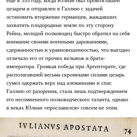
ещё в 355 году, когда Юлиан был провозглашён
цезарем и отправлен в Галлию с задачей
остановить вторжение германцев, жаждавших
захватить плодородные земли по эту сторону
Рейна, молодой полководец быстро обратил на себя
внимание своими военными дарованиями,
сдержанностью и уравновешенностью, что выгодно
отличало его от прочих вельмож и брата-
императора. Громкая победа при Аргенторате, где
располагавший весьма скромными силами цезарь
сумел одержать верх над алеманнами и спас
Галлию от разорения, стала лишь подтверждением
его несомненного полководческого таланта, однако
в веках Юлиан «прославился» совсем не этим.