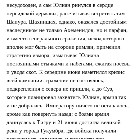
несудоходен, а сам Юлиан ринулся в сердце
персидской державы, рассчитывая встретить там
Шапура. Шахиншах, однако, оказался достойным
наследником не только Ахеменидов, но и парфян,
и вместо генерального сражения, исход которого
вполне мог быть на стороне римлян, применил
стратегию измора, изматывая Юлиана
постоянными стычками и набегами, сжигая посевы
и уводя скот. К середине июня наметился кризис
всей кампании: сражение не состоялось,
подкрепления с севера не пришли, а до Суз,
которые планировал захватить Юлиан, армия так
и не добралась. Императору ничего не оставалось,
кроме как повернуть назад: с боями армия
двинулась к Тигру и 21 июня достигла великой
реки у города Гукумбра, где войска получили
возможность отдохнуть и перевести дух.