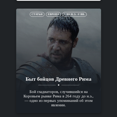
СТАТЬИ
ЕВРОПА
I ДО Н.Э. -V ВВ.
Быт бойцов Древнего Рима
Бой гладиаторов, случившийся на
Коровьем рынке Рима в 264 году до н.э.,
— одно из первых упоминаний об этом
явлении.