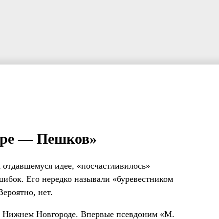
туре — Пешков»
м отдавшемуся идее, «посчастливилось»
ибок. Его нередко называли «буревестником
ероятно, нет.
в Нижнем Новгороде. Впервые псевдоним «М.