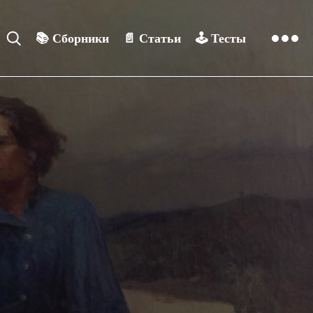
📚
Сборники
📄
Статьи
🕹️
Тесты