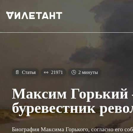
📄
Статья
👀
21971
🕓
2 минуты
Максим Горький
буревестник рев
Биография Максима Горького, согласно его со