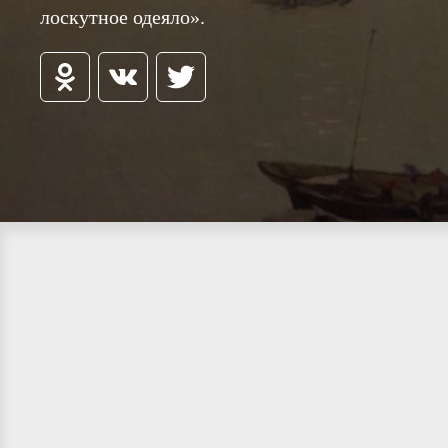
лоскутное одеяло».