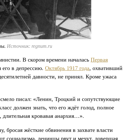
ты.
Источник: regnum.ru
амнистии. В скором времени началась
Первая
я его в депрессию.
Октябрь 1917 года
, охвативший
 десятилетней давности, не принял. Кроме ужаса
 смело писал: «Ленин, Троцкий и сопутствующие
асс должен знать, что его ждёт голод, полное
, длительная кровавая анархия…».
у, бросая жёсткие обвинения в захвате власти
от социализма, ленинцы рвут и мечут, довершая