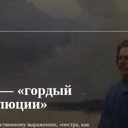
 — «гордый
олюции»
бственному выражению, «пестра, как