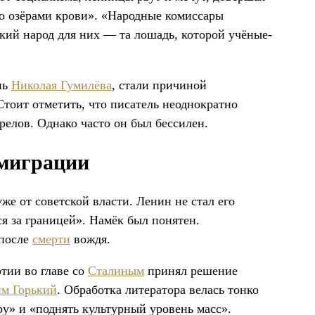
то озёрами крови». «Народные комиссары
ский народ для них — та лошадь, которой учёные-
нь
Николая Гумилёва
, стали причиной
Стоит отметить, что писатель неоднократно
релов. Однако часто он был бессилен.
эмиграции
уже от советской власти. Ленин не стал его
я за границей». Намёк был понятен.
 после
смерти
вождя.
ртии во главе со
Сталиным
принял решение
м Горький
. Обработка литератора велась тонко
ру» и «поднять культурный уровень масс».