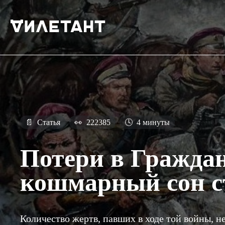
📄
Статья
👀
222385
🕓
4 минуты
Потери в Граждан
кошмарный сон с
Количество жертв, павших в ходе той войны, не