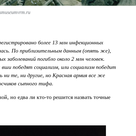
smuseumvrm.ru
регистрировано более 13 млн инфекционных
илась. По приблизительным данным (опять же),
 заболеваний погибло около 2 млн человек.
и вши победят социализм, или социализм победит
ь ни те, ни другие, но Красная армия все же
осчиков сыпного тифа.
ной, но едва ли кто-то решится назвать точные