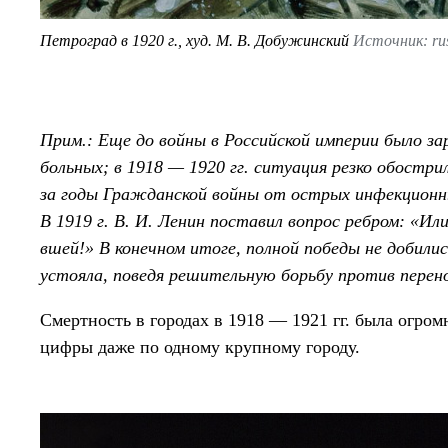
Петроград в 1920 г., худ. М. В. Добужинский
Источник: ru
Прим.: Еще до войны в Российской империи было за
больных; в 1918 — 1920 гг. ситуация резко обостр
за годы Гражданской войны от острых инфекционных
В 1919 г. В. И. Ленин поставил вопрос ребром: «Ил
вшей!» В конечном итоге, полной победы не добилис
устояла, поведя решительную борьбу против перен
Смертность в городах в 1918 — 1921 гг. была огром
цифры даже по одному крупному городу.