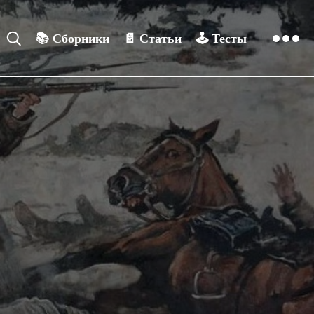
📚
Сборники
📄
Статьи
🕹️
Тесты