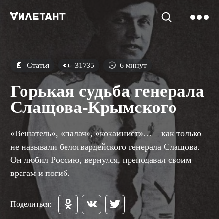
📄
Статья
👀
31735
🕓
6 минут
Горькая судьба генерала
Слащова-Крымского
«Вешатель», «палач», «кокаинист»… – как только
не называли белогвардейского генерала Слащова.
Он любил Россию, вернулся, преподавал своим
врагам и погиб.
Поделиться: