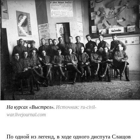
На курсах «Выстрел».
Источник: ru-civil-
war.livejournal.com
По одной из легенд, в ходе одного диспута Слащов