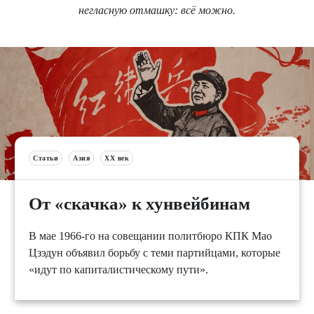
негласную отмашку: всё можно.
Статьи
Азия
XX век
От «скачка» к хунвейбинам
В мае 1966-го на совещании политбюро КПК Мао
Цзэдун объявил борьбу с теми партийцами, которые
«идут по капиталистическому пути».