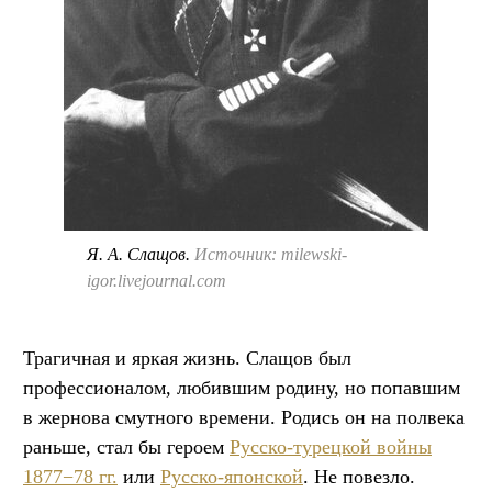
Я. А. Слащов.
Источник: milewski-
igor.livejournal.com
Трагичная и яркая жизнь. Слащов был
профессионалом, любившим родину, но попавшим
в жернова смутного времени. Родись он на полвека
раньше, стал бы героем
Русско-турецкой войны
1877−78 гг.
или
Русско-японской
. Не повезло.