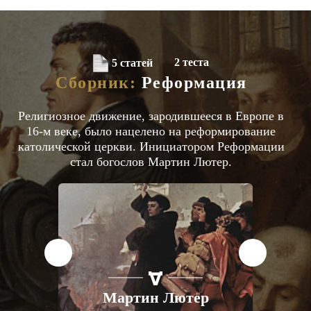
2 теста
5 статей
Сборник:
Реформация
Религиозное движение, зародившееся в Европе в
16-м веке, было нацелено на реформирование
католической церкви. Инициатором Реформации
стал богослов Мартин Лютер.
ЕГЭ
ЕВРОПА
XV-XVI ВВ.
М
р
в
Мартин Лютер