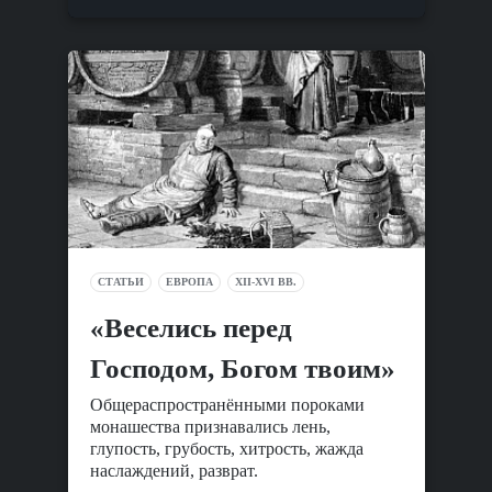
СТАТЬИ
ЕВРОПА
XII-XVI ВВ.
«Веселись перед
Господом, Богом твоим»
Общераспространёнными пороками
монашества признавались лень,
глупость, грубость, хитрость, жажда
наслаждений, разврат.