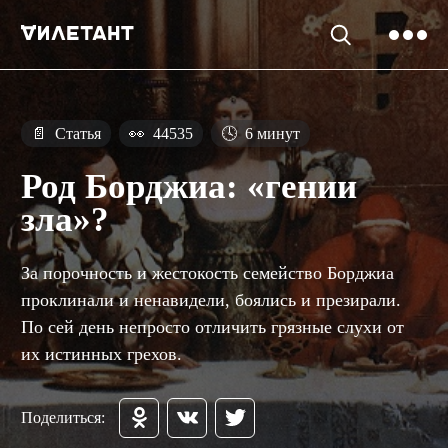
📄
Статья
👀
44535
🕓
6 минут
Род Борджиа: «гении
зла»?
За порочность и жестокость семейство Борджиа
проклинали и ненавидели, боялись и презирали.
По сей день непросто отличить грязные слухи от
их истинных грехов.
Поделиться: