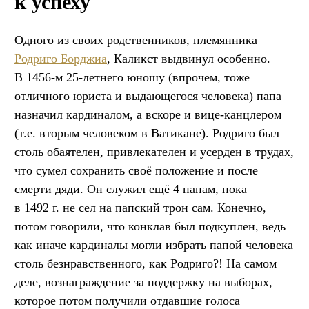
к успеху
Одного из своих родственников, племянника
Родриго Борджиа
, Каликст выдвинул особенно.
В 1456-м 25-летнего юношу (впрочем, тоже
отличного юриста и выдающегося человека) папа
назначил кардиналом, а вскоре и вице-канцлером
(т.е. вторым человеком в Ватикане). Родриго был
столь обаятелен, привлекателен и усерден в трудах,
что сумел сохранить своё положение и после
смерти дяди. Он служил ещё 4 папам, пока
в 1492 г. не сел на папский трон сам. Конечно,
потом говорили, что конклав был подкуплен, ведь
как иначе кардиналы могли избрать папой человека
столь безнравственного, как Родриго?! На самом
деле, вознаграждение за поддержку на выборах,
которое потом получили отдавшие голоса