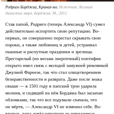
Родриго Борджиа, Кранах-мл.
Источник: Великие
династии мира. Борджиа. М., 2012
Став папой, Родриго (теперь Александр VI) сумел
действительно испортить свою репутацию. Во-
первых, он совершенно перестал скрывать свои
пороки, а также любовниц и детей, устраивал
пышные и распутные праздники и зрелища.
Престарелый (но весьма энергичный) понтифик
открыто имел связь с молодой замужней римлянкой
Джулией Фарнезе, так что стал олицетворением
безнравственности и разврата. Даже после знака
свыше — в 1501 году в папский трон ударила
молния, и сидящий на нём Борджиа был засыпан
обломками, так что все подумали сначала, что
он мёртв, — Александр VI не изменил себе. Во-
вторых, папа довёл непотизм до невиданных