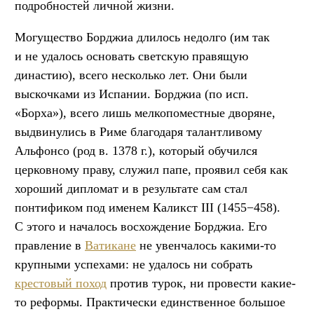
подробностей личной жизни.
Могущество Борджиа длилось недолго (им так
и не удалось основать светскую правящую
династию), всего несколько лет. Они были
выскочками из Испании. Борджиа (по исп.
«Борха»), всего лишь мелкопоместные дворяне,
выдвинулись в Риме благодаря талантливому
Альфонсо (род в. 1378 г.), который обучился
церковному праву, служил папе, проявил себя как
хороший дипломат и в результате сам стал
понтификом под именем Каликст III (1455−458).
C этого и началось восхождение Борджиа. Его
правление в
Ватикане
не увенчалось какими-то
крупными успехами: не удалось ни собрать
крестовый поход
против турок, ни провести какие-
то реформы. Практически единственное большое