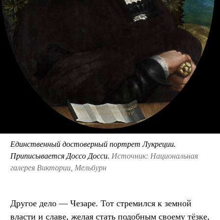
Единственный достоверный портрет Лукреции.
Приписывается Доссо Досси.
Источник: Национальная
галерея Виктории, Мельбурн
Другое дело — Чезаре. Тот стремился к земной
власти и славе, желая стать подобным своему тёзке,