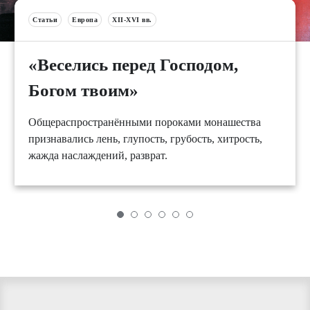
Статьи
Европа
XII-XVI вв.
«Веселись перед Господом,
Богом твоим»
Общераспространёнными пороками монашества
признавались лень, глупость, грубость, хитрость,
жажда наслаждений, разврат.