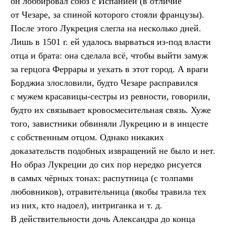
он лоббировал союз с Испанией (в отличие
от Чезаре, за спиной которого стояли французы).
После этого Лукреция слегла на несколько дней.
Лишь в 1501 г. ей удалось вырваться из-под власти
отца и брата: она сделала всё, чтобы выйти замуж
за герцога Феррары и уехать в этот город. А враги
Борджиа злословили, будто Чезаре расправился
с мужем красавицы-сестры из ревности, говорили,
будто их связывает кровосмесительная связь. Хуже
того, завистники обвиняли Лукрецию и в инцесте
с собственным отцом. Однако никаких
доказательств подобных извращений не было и нет.
Но образ Лукреции до сих пор нередко рисуется
в самых чёрных тонах: распутница (с толпами
любовников), отравительница (якобы травила тех
из них, кто надоел), интриганка
и т. д.
В действительности дочь Александра до конца