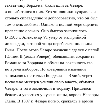
захватчику Борджиа. Люди шли за Чезаре,
а он заботился о них. Его чиновники «управляли
столько справедливо и добросовестно, что он был
там очень любим». Однако в полной мере оценить
правление сложно. Оно быстро закончилось.
В 1503 г. Александр VI умер от малярийной
лихорадки, которой тогда переболела половина
Рима. После этого Чезаре заключил сделку с папой
Юлием II (делла Ровере), обещавшим сохранить
Романью за Борджиа в обмен на лояльность его
во время выборов. Но коварными изменами
занимались не только Борджиа — Юлий, через
несколько месяцев усилив свою власть, обманул
Чезаре, и того заключили в тюрьму. Пришлось
бежать и укрыться у кузена жены, короля Наварры
Жана. В 1507 г. Чезаре погиб, сражаясь в армии