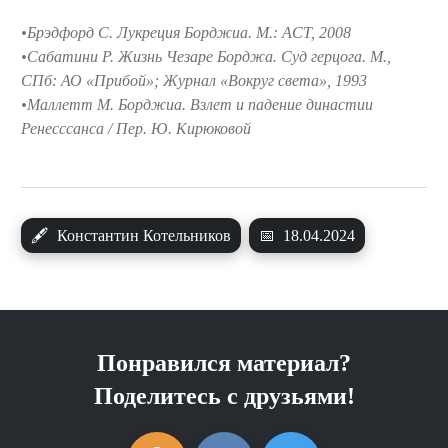
Брэдфорд С. Лукреция Борджиа. М.: АСТ, 2008
Сабатини Р. Жизнь Чезаре Борджа. Суд герцога. М.,
СПб: АО «Прибой»; Журнал «Вокруг света», 1993
Маллетт М. Борджиа. Взлет и падение династии
Ренесссанса / Пер. Ю. Кирюковой
🖋
Константин Котельников
📅
18.04.2024
Понравился материал?
Поделитесь с друзьями!