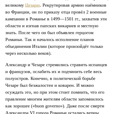
великому
Цезарю
. Рекрутировав армию наёмников
во Франции, он по приказу отца провёл 2 военные
кампании в Романье в 1499—1501 гг., захватив эти
области и изгнав папских викариев и местную
знать. После чего он был объявлен герцогом
Романьи. Так и началось исполнение планов
объединения Италии (которое произойдёт только
через несколько веков).
Александр и Чезаре стремились стравить испанцев
и французов, ослабить их и подчинить себе весь
полуостров. Конечно, в политической борьбе
Чезаре был безжалостен и коварен. И можно
осуждать это, но при этом стоит помнить, что его
правление многим жителям области запомнилось
как хорошее («buon governo»). Даже после смерти
Александра VI города Романьи остались верны