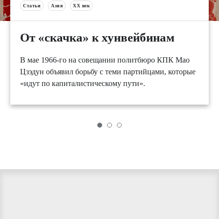
Статьи
Азия
XX век
От «скачка» к хунвейбинам
В мае 1966-го на совещании политбюро КПК Мао
Цзэдун объявил борьбу с теми партийцами, которые
«идут по капиталистическому пути».