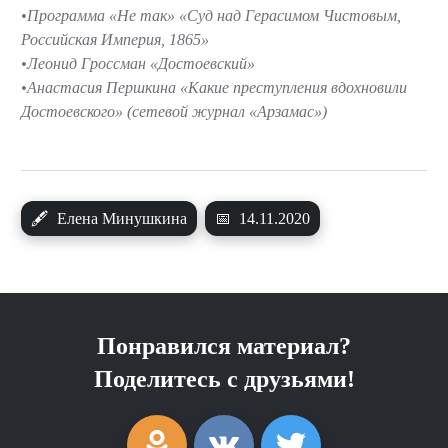
Программа «Не так» «Суд над Герасимом Чистовым,
Российская Империя, 1865»
Леонид Гроссман «Достоевский»
Анастасия Першкина «Какие преступления вдохновили
Достоевского» (сетевой журнал «Арзамас»)
🖋
Елена Минушкина
📅
14.11.2020
Понравился материал?
Поделитесь с друзьями!