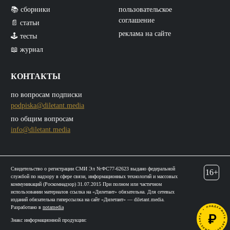
📚 сборники
пользовательское
соглашение
📄 статьи
реклама на сайте
🕹️ тесты
📖 журнал
КОНТАКТЫ
по вопросам подписки
podpiska@diletant.media
по общим вопросам
info@diletant.media
Свидетельство о регистрации СМИ Эл №ФС77-62623 выдано федеральной
16+
службой по надзору в сфере связи, информационных технологий и массовых
коммуникаций (Роскомнадзор) 31.07.2015 При полном или частичном
использовании материалов ссылка на «Дилетант» обязательна. Для сетевых
изданий обязательна гиперссылка на сайт «Дилетант» — diletant.media.
Разработано в
notamedia
Знакс информационной продукции: