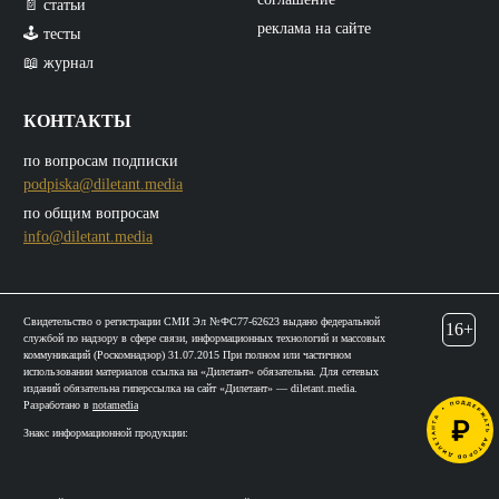
📄 статьи
реклама на сайте
🕹️ тесты
📖 журнал
КОНТАКТЫ
по вопросам подписки
podpiska@diletant.media
по общим вопросам
info@diletant.media
Свидетельство о регистрации СМИ Эл №ФС77-62623 выдано федеральной
16+
службой по надзору в сфере связи, информационных технологий и массовых
коммуникаций (Роскомнадзор) 31.07.2015 При полном или частичном
использовании материалов ссылка на «Дилетант» обязательна. Для сетевых
изданий обязательна гиперссылка на сайт «Дилетант» — diletant.media.
Разработано в
notamedia
Знакс информационной продукции: