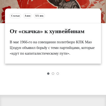
Статьи
Азия
XX век
От «скачка» к хунвейбинам
В мае 1966-го на совещании политбюро КПК Мао
Цзэдун объявил борьбу с теми партийцами, которые
«идут по капиталистическому пути».