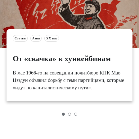
Статьи
Азия
XX век
От «скачка» к хунвейбинам
В мае 1966-го на совещании политбюро КПК Мао
Цзэдун объявил борьбу с теми партийцами, которые
«идут по капиталистическому пути».