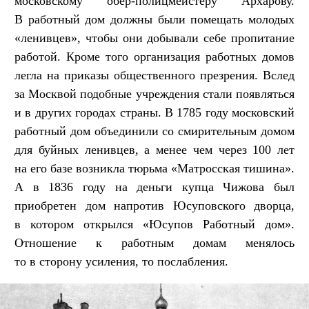
московскому обер-полицмейстеру Архарову.
В работный дом должны были помещать молодых
«ленивцев», чтобы они добывали себе пропитание
работой. Кроме того организация работных домов
легла на приказы общественного презрения. Вслед
за Москвой подобные учреждения стали появляться
и в других городах страны. В 1785 году московский
работный дом объединили со смирительным домом
для буйных ленивцев, а менее чем через 100 лет
на его базе возникла тюрьма «Матросская тишина».
А в 1836 году на деньги купца Чижова был
приобретен дом напротив Юсуповского дворца,
в котором открылся «Юсупов Работный дом».
Отношение к работным домам менялось
то в сторону усиления, то послабления.