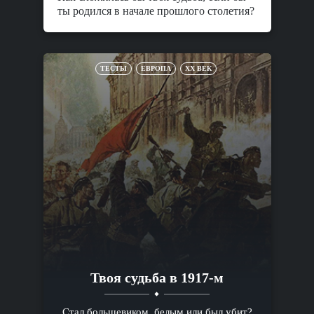
ты родился в начале прошлого столетия?
ТЕСТЫ
ЕВРОПА
XX ВЕК
Твоя судьба в 1917-м
Стал большевиком, белым или был убит?