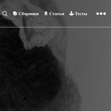
📚
Сборники
📄
Статьи
🕹️
Тесты