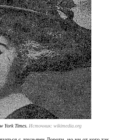
w York Times.
Источник: wikimedia.org
аться с друзьями Дороти, но ни от кого так