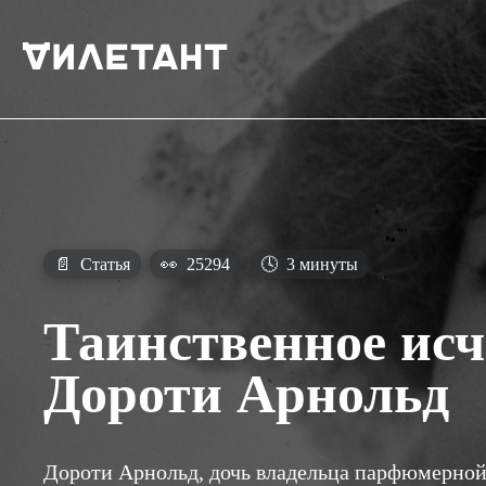
📄
Статья
👀
25294
🕓
3 минуты
Таинственное исч
Дороти Арнольд
Дороти Арнольд, дочь владельца парфюмерной