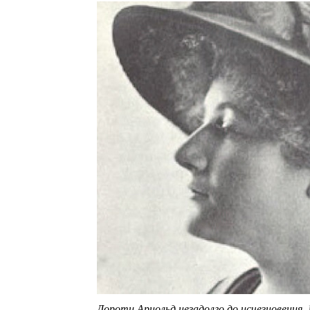
Дороти Арнольд незадолго до исчезновения.