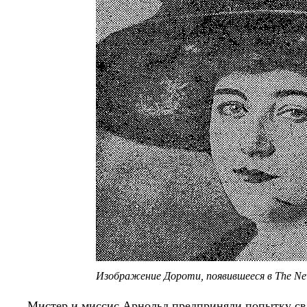
Изображение Дороти, появившееся в The Ne
Мистер и миссис Арнольд предприняли попытку связ