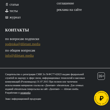
соглашение
📄 статьи
реклама на сайте
🕹️ тесты
📖 журнал
КОНТАКТЫ
по вопросам подписки
podpiska@diletant.media
по общим вопросам
info@diletant.media
Свидетельство о регистрации СМИ Эл №ФС77-62623 выдано федеральной
16+
службой по надзору в сфере связи, информационных технологий и массовых
коммуникаций (Роскомнадзор) 31.07.2015 При полном или частичном
использовании материалов ссылка на «Дилетант» обязательна. Для сетевых
изданий обязательна гиперссылка на сайт «Дилетант» — diletant.media.
Разработано в
notamedia
Знакс информационной продукции: