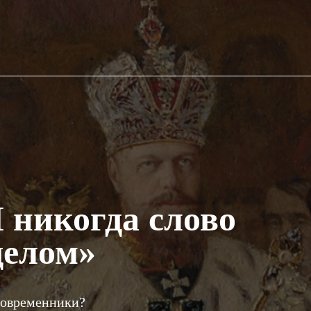
I никогда слово
делом»
современники?