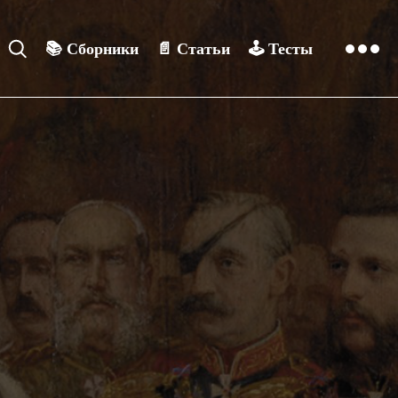
📚
Сборники
📄
Статьи
🕹️
Тесты