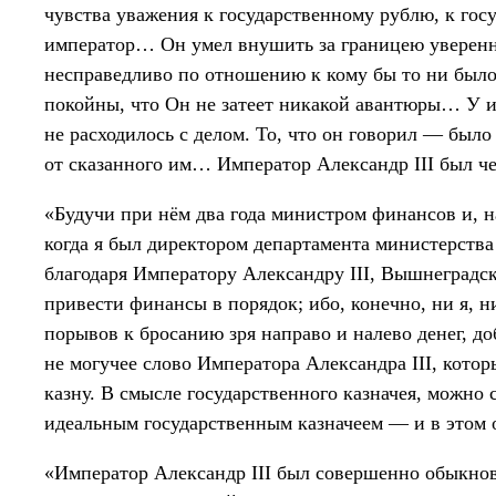
чувства уважения к государственному рублю, к гос
император… Он умел внушить за границею уверенно
несправедливо по отношению к кому бы то ни было,
покойны, что Он не затеет никакой авантюры… У им
не расходилось с делом. То, что он говорил — было
от сказанного им… Император Александр III был 
«Будучи при нём два года министром финансов и, н
когда я был директором департамента министерства
благодаря Императору Александру III, Вышнеградско
привести финансы в порядок; ибо, конечно, ни я, 
порывов к бросанию зря направо и налево денег, д
не могучее слово Императора Александра III, кото
казну. В смысле государственного казначея, можно 
идеальным государственным казначеем — и в этом 
«Император Александр III был совершенно обыкнов