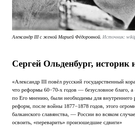
Александр III с женой Марией Фёдоровной.
Источник: wikip
Сергей Ольденбург, историк 
«Александр III повёл русский государственный кора
что реформы 60−70-х годов — безусловное благо, а 
по Его мнению, были необходимы для внутреннего
реформ, после войны 1877−1878 годов, этого огром
балканского славянства, — России во всяком случа
освоить, «переварить» произошедшие сдвиги»