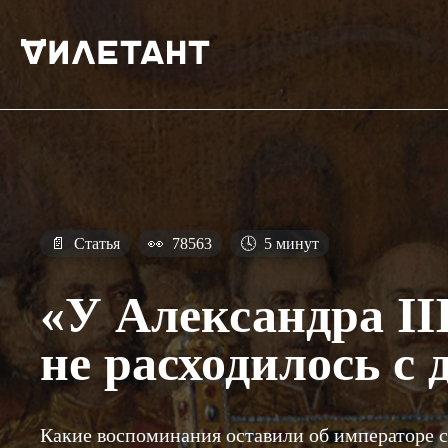
📄
Статья
👀
78563
🕓
5 минут
«У Александра II
не расходилось с 
Какие воспоминания оставили об императоре 