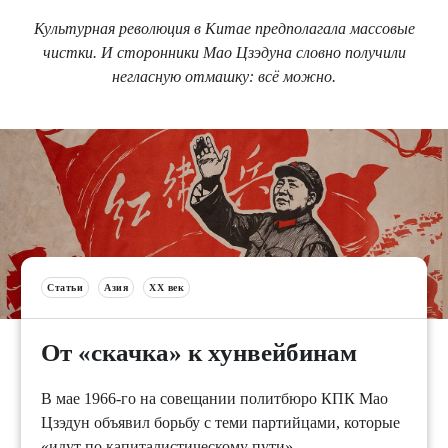
Культурная революция в Китае предполагала массовые
чистки. И сторонники Мао Цзэдуна словно получили
негласную отмашку: всё можно.
Статьи
Азия
XX век
От «скачка» к хунвейбинам
В мае 1966-го на совещании политбюро КПК Мао
Цзэдун объявил борьбу с теми партийцами, которые
«идут по капиталистическому пути».