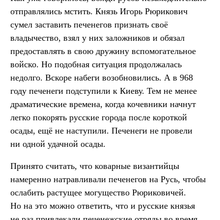
отправлялись мстить. Князь Игорь Рюрикович
сумел заставить печенегов признать своё
владычество, взял у них заложников и обязал
предоставлять в свою дружину вспомогательное
войско. Но подобная ситуация продолжалась
недолго. Вскоре набеги возобновились. А в 968
году печенеги подступили к Киеву. Тем не менее
драматические времена, когда кочевники начнут
легко покорять русские города после короткой
осады, ещё не наступили. Печенеги не провели
ни одной удачной осады.
Принято считать, что коварные византийцы
намеренно натравливали печенегов на Русь, чтобы
ослабить растущее могущество Рюриковичей.
Но на это можно ответить, что и русские князья
не раз привлекали печенежские отряды во время