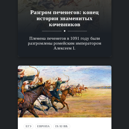
Разгром печенегов: конец
истории знаменитых
кочевников
Племена печенегов в 1091 году были
разгромлены ромейским императором
Алексеем I.
ЕГЭ
ЕВРОПА
IX-XI ВВ.