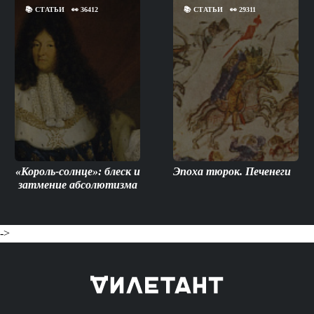
📚
СТАТЬИ
👀
36412
📚
СТАТЬИ
👀
29311
«Король-солнце»: блеск и
Эпоха тюрок. Печенеги
затмение абсолютизма
->