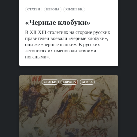
СТАТЬИ
ЕВРОПА
XII-XIII ВВ.
«Черные клобуки»
В XII-XIII столетиях на стороне русских
правителей воевали «черные клобуки»,
они же «черные шапки». В русских
летописях их именовали «своими
погаными».
СТАТЬИ
ЕВРОПА
XI ВЕК