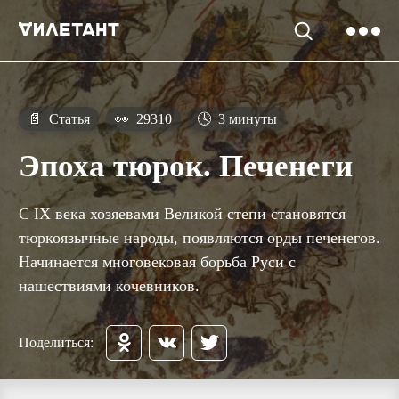
📄
Статья
👀
29310
🕓
3 минуты
Эпоха тюрок. Печенеги
С IX века хозяевами Великой степи становятся
тюркоязычные народы, появляются орды печенегов.
Начинается многовековая борьба Руси с
нашествиями кочевников.
Поделиться: