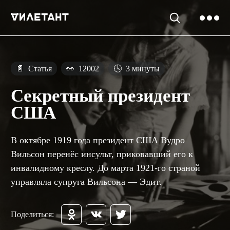
📄
Статья
👀
12002
🕓
3 минуты
Секретный президент
США
В октябре 1919 года президент США Вудро
Вильсон перенёс инсульт, приковавший его к
инвалидному креслу. До марта 1921-го страной
управляла супруга Вильсона — Эдит.
Поделиться: