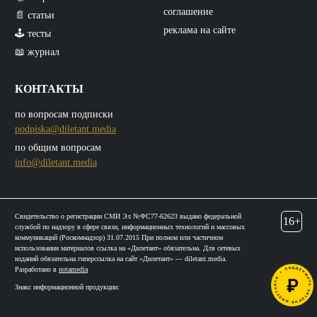
соглашение
📄 статьи
реклама на сайте
🕹️ тесты
📖 журнал
КОНТАКТЫ
по вопросам подписки
podpiska@diletant.media
по общим вопросам
info@diletant.media
Свидетельство о регистрации СМИ Эл №ФС77-62623 выдано федеральной
16+
службой по надзору в сфере связи, информационных технологий и массовых
коммуникаций (Роскомнадзор) 31.07.2015 При полном или частичном
использовании материалов ссылка на «Дилетант» обязательна. Для сетевых
изданий обязательна гиперссылка на сайт «Дилетант» — diletant.media.
Разработано в
notamedia
Знакс информационной продукции: