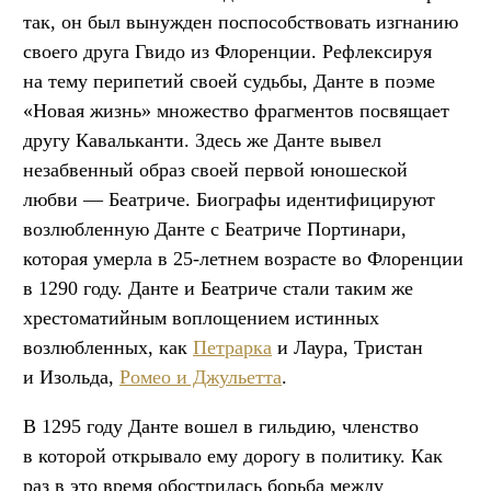
так, он был вынужден поспособствовать изгнанию
своего друга Гвидо из Флоренции. Рефлексируя
на тему перипетий своей судьбы, Данте в поэме
«Новая жизнь» множество фрагментов посвящает
другу Кавальканти. Здесь же Данте вывел
незабвенный образ своей первой юношеской
любви — Беатриче. Биографы идентифицируют
возлюбленную Данте с Беатриче Портинари,
которая умерла в 25-летнем возрасте во Флоренции
в 1290 году. Данте и Беатриче стали таким же
хрестоматийным воплощением истинных
возлюбленных, как
Петрарка
и Лаура, Тристан
и Изольда,
Ромео и Джульетта
.
В 1295 году Данте вошел в гильдию, членство
в которой открывало ему дорогу в политику. Как
раз в это время обострилась борьба между