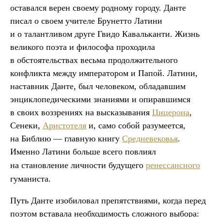
оставался верен своему родному городу. Данте
писал о своем учителе Брунетто Латини
и о талантливом друге Гвидо Кавальканти. Жизнь
великого поэта и философа проходила
в обстоятельствах весьма продолжительного
конфликта между императором и Папой. Латини,
наставник Данте, был человеком, обладавшим
энциклопедическими знаниями и опиравшимся
в своих воззрениях на высказывания
Цицерона
,
Сенеки,
Аристотеля
и, само собой разумеется,
на Библию — главную книгу
Средневековья
.
Именно Латини больше всего повлиял
на становление личности буд
ущего
ренессансного
гуманиста.
Путь Данте изобиловал препятствиями, когда перед
поэтом вставала необходимость сложного выбора: