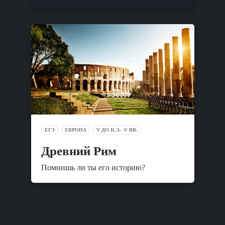
ЕГЭ
ЕВРОПА
V ДО Н.Э. -V ВВ.
Древний Рим
Помнишь ли ты его историю?