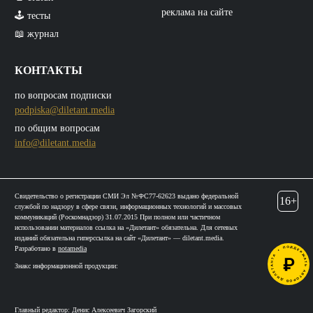
реклама на сайте
🕹️ тесты
📖 журнал
КОНТАКТЫ
по вопросам подписки
podpiska@diletant.media
по общим вопросам
info@diletant.media
Свидетельство о регистрации СМИ Эл №ФС77-62623 выдано федеральной
16+
службой по надзору в сфере связи, информационных технологий и массовых
коммуникаций (Роскомнадзор) 31.07.2015 При полном или частичном
использовании материалов ссылка на «Дилетант» обязательна. Для сетевых
изданий обязательна гиперссылка на сайт «Дилетант» — diletant.media.
Разработано в
notamedia
Знакс информационной продукции:
Главный редактор: Денис Алексеевич Загорский