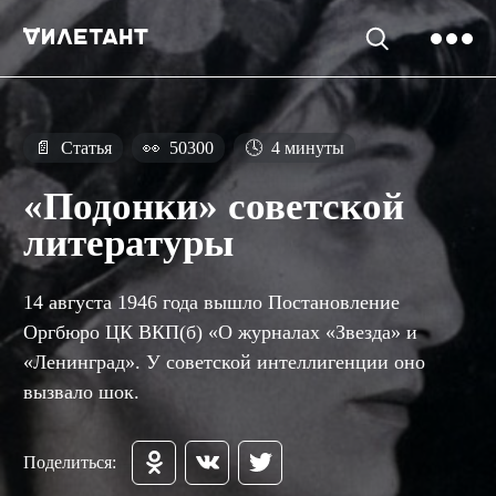
📄
Статья
👀
50300
🕓
4 минуты
«Подонки» советской
литературы
14 августа 1946 года вышло Постановление
Оргбюро ЦК ВКП(б) «О журналах «Звезда» и
«Ленинград». У советской интеллигенции оно
вызвало шок.
Поделиться: