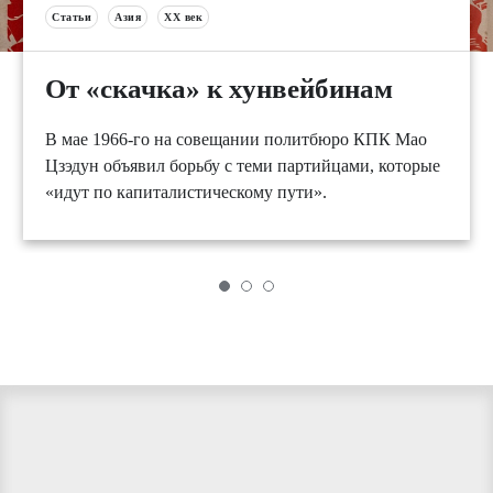
Статьи
Азия
XX век
От «скачка» к хунвейбинам
В мае 1966-го на совещании политбюро КПК Мао
Цзэдун объявил борьбу с теми партийцами, которые
«идут по капиталистическому пути».