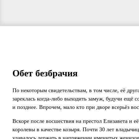
Обет безбрачия
По некоторым свидетельствам, в том числе, её друг
зареклась когда-либо выходить замуж, будучи ещё с
и позднее. Впрочем, мало кто при дворе всерьёз во
Вскоре после восшествия на престол Елизавета и е
королевы в качестве козыря. Почти 30 лет владычи
удавалось держать в напряжении именитых женихов 