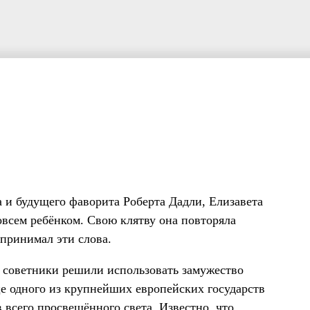
а и будущего фаворита Роберта Дадли, Елизавета
овсем ребёнком. Свою клятву она повторяла
спринимал эти слова.
ё советники решили использовать замужество
це одного из крупнейших европейских государств
всего просвещённого света. Известно, что