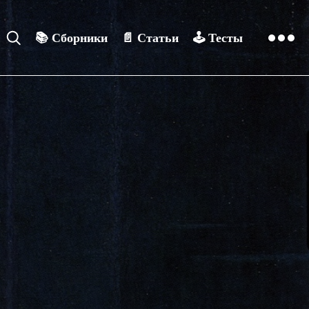
📚
Сборники
📄
Статьи
🕹️
Тесты