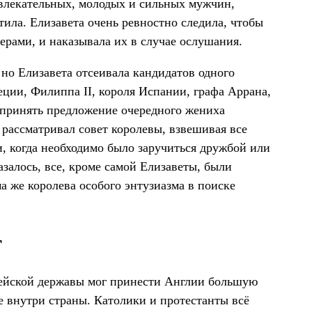
ивлекательных, молодых и сильных мужчин,
тила. Елизавета очень ревностно следила, чтобы
рами, и наказывала их в случае ослушания.
но Елизавета отсеивала кандидатов одного
еции, Филиппа II, короля Испании, графа Аррана,
 принять предложение очередного жениха
 рассматривал совет королевы, взвешивая все
и, когда необходимо было заручиться дружбой или
залось, все, кроме самой Елизаветы, были
а же королева особого энтузиазма в поиске
т
пейской державы мог принести Англии большую
е внутри страны. Католики и протестанты всё