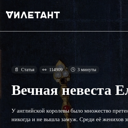
📄
Статья
👀
114909
🕓
3 минуты
Вечная невеста Е
У английской королевы было множество претенд
никогда и не вышла замуж. Среди её женихов 