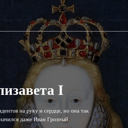
лизавета I
ентов на руку и сердце, но она так
значился даже Иван Грозный.