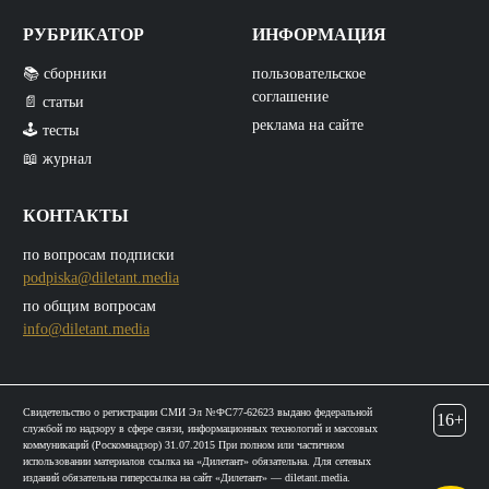
РУБРИКАТОР
ИНФОРМАЦИЯ
📚 сборники
пользовательское
соглашение
📄 статьи
реклама на сайте
🕹️ тесты
📖 журнал
КОНТАКТЫ
по вопросам подписки
podpiska@diletant.media
по общим вопросам
info@diletant.media
Свидетельство о регистрации СМИ Эл №ФС77-62623 выдано федеральной
16+
службой по надзору в сфере связи, информационных технологий и массовых
коммуникаций (Роскомнадзор) 31.07.2015 При полном или частичном
использовании материалов ссылка на «Дилетант» обязательна. Для сетевых
изданий обязательна гиперссылка на сайт «Дилетант» — diletant.media.