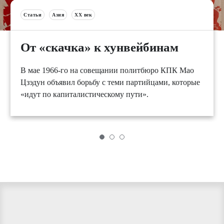
Статьи
Азия
XX век
От «скачка» к хунвейбинам
В мае 1966-го на совещании политбюро КПК Мао
Цзэдун объявил борьбу с теми партийцами, которые
«идут по капиталистическому пути».